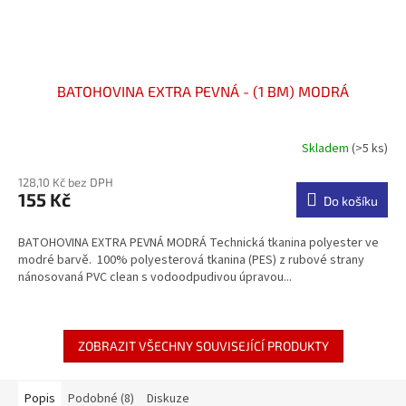
BATOHOVINA EXTRA PEVNÁ - (1 BM) MODRÁ
Skladem
(>5 ks)
Průměrné
hodnocení
128,10 Kč bez DPH
produktu
155 Kč
je
Do košíku
5,0
z
BATOHOVINA EXTRA PEVNÁ MODRÁ Technická tkanina polyester ve
5
modré barvě. 100% polyesterová tkanina (PES) z rubové strany
hvězdiček.
nánosovaná PVC clean s vodoodpudivou úpravou...
ZOBRAZIT VŠECHNY SOUVISEJÍCÍ PRODUKTY
Popis
Podobné (8)
Diskuze