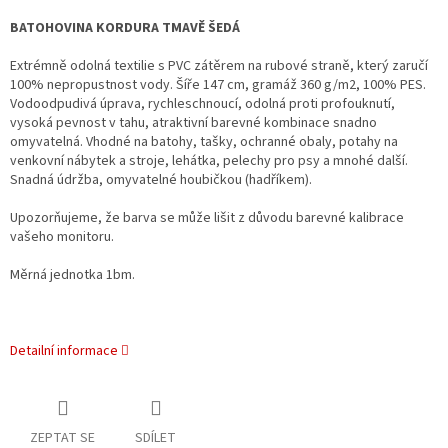
BATOHOVINA KORDURA TMAVĚ ŠEDÁ
Extrémně odolná textilie s PVC zátěrem na rubové straně, který zaručí
100% nepropustnost vody. Šíře 147 cm, gramáž 360 g/m2, 100% PES.
Vodoodpudivá úprava, rychleschnoucí, odolná proti profouknutí,
vysoká pevnost v tahu, atraktivní barevné kombinace snadno
omyvatelná. Vhodné na batohy, tašky, ochranné obaly, potahy na
venkovní nábytek a stroje, lehátka, pelechy pro psy a mnohé další.
Snadná údržba, omyvatelné houbičkou (hadříkem).
Upozorňujeme, že barva se může lišit z důvodu barevné kalibrace
vašeho monitoru.
Měrná jednotka 1bm.
Detailní informace
ZEPTAT SE
SDÍLET