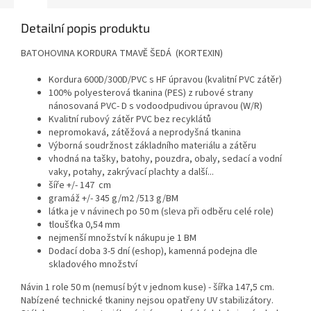
Detailní popis produktu
BATOHOVINA KORDURA TMAVĚ ŠEDÁ (KORTEXIN)
Kordura 600D/300D/PVC s HF úpravou (kvalitní PVC zátěr)
100% polyesterová tkanina (PES) z rubové strany
nánosovaná PVC- D s vodoodpudivou úpravou (W/R)
Kvalitní rubový zátěr PVC bez recyklátů
nepromokavá, zátěžová a neprodyšná tkanina
Výborná soudržnost základního materiálu a zátěru
vhodná na tašky, batohy, pouzdra, obaly, sedací a vodní
vaky, potahy, zakrývací plachty a další...
šíře +/- 147 cm
gramáž +/- 345 g/m2 /513 g/BM
látka je v návinech po 50 m (sleva při odběru celé role)
tloušťka 0,54 mm
nejmenší množství k nákupu je 1 BM
Dodací doba 3-5 dní (eshop), kamenná podejna dle
skladového množství
Návin 1 role 50 m (nemusí být v jednom kuse) - šířka 147,5 cm.
Nabízené technické tkaniny nejsou opatřeny UV stabilizátory.