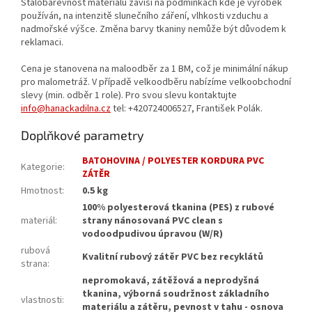
Stálobarevnost materiálu závisí na podmínkách kde je výrobek
používán, na intenzitě slunečního záření, vlhkosti vzduchu a
nadmořské výšce. Změna barvy tkaniny nemůže být důvodem k
reklamaci.
Cena je stanovena na maloodběr za 1 BM, což je minimální nákup
pro malometráž. V případě velkoodběru nabízíme velkoobchodní
slevy (min. odběr 1 role). Pro svou slevu kontaktujte
info@hanackadilna.cz
tel: +420724006527, František Polák.
Doplňkové parametry
BATOHOVINA / POLYESTER KORDURA PVC
Kategorie
:
ZÁTĚR
Hmotnost
:
0.5 kg
100% polyesterová tkanina (PES) z rubové
materiál
:
strany nánosovaná PVC clean s
vodoodpudivou úpravou (W/R)
rubová
Kvalitní rubový zátěr PVC bez recyklátů
strana
:
nepromokavá, zátěžová a neprodyšná
tkanina, výborná soudržnost základního
vlastnosti
:
materiálu a zátěru, pevnost v tahu - osnova