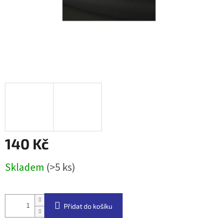
140 Kč
Měrná
Skladem
(>5 ks)
cena:
Přidat do košíku