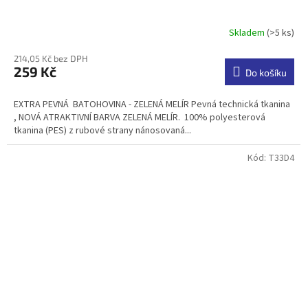
Skladem
(>5 ks)
Průměrné
hodnocení
214,05 Kč bez DPH
produktu
259 Kč
je
Do košíku
4,7
z
EXTRA PEVNÁ BATOHOVINA - ZELENÁ MELÍR Pevná technická tkanina
5
, NOVÁ ATRAKTIVNÍ BARVA ZELENÁ MELÍR. 100% polyesterová
hvězdiček.
tkanina (PES) z rubové strany nánosovaná...
Kód:
T33D4