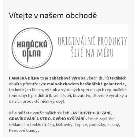
e
m
Vítejte v našem obchodě
o
b
c
h
o
d
ě
HANÁCKÁ DÍLNA
to je
zakázková výroba
všech druhů textilních
obalů s přidruženým
maloobchodem brašnářské galanterie
,
technických tkanin, výztuh a vybraných specifických regionálních
řemeslných produktů (brašnářství, kovářství, dřevěné výrobky a
dalších produktů ruční výroby).
Dále můžete využít našich služeb
LASEROVÉHO ŘEZÁNÍ,
GRAVÍROVÁNÍ A STROJOVÉHO VYŠÍVÁNÍ
včetně zajištění
reklamního textilu (trička, kšiltovky, čepice, ponožky, mikiny,
fleecové bundy,...