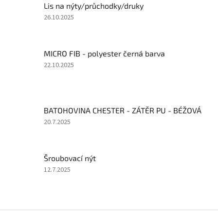
Lis na nýty/průchodky/druky
Hodnocení
26.10.2025
produktu
je
5
MICRO FIB - polyester černá barva
z
5
Hodnocení
22.10.2025
hvězdiček.
produktu
je
5
z
BATOHOVINA CHESTER - ZÁTĚR PU - BÉŽOVÁ
5
hvězdiček.
Hodnocení
20.7.2025
produktu
je
5
Šroubovací nýt
z
5
Hodnocení
12.7.2025
hvězdiček.
produktu
je
5
z
Z
5