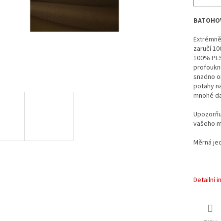
BATOHO
Extrémně 
zaručí 1
100% PES
profouknu
snadno o
potahy na
mnohé da
Upozorňuj
vašeho m
Měrná je
Detailní 