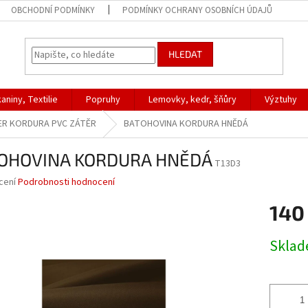
OBCHODNÍ PODMÍNKY
PODMÍNKY OCHRANY OSOBNÍCH ÚDAJŮ
HLEDAT
aniny, Textilie
Popruhy
Lemovky, kedr, šňůry
Výztuhy
ER KORDURA PVC ZÁTĚR
BATOHOVINA KORDURA HNĚDÁ
OHOVINA KORDURA HNĚDÁ
T13D3
né
cení
Podrobnosti hodnocení
ní
140
u
Měrná
Skla
cena:
ek.