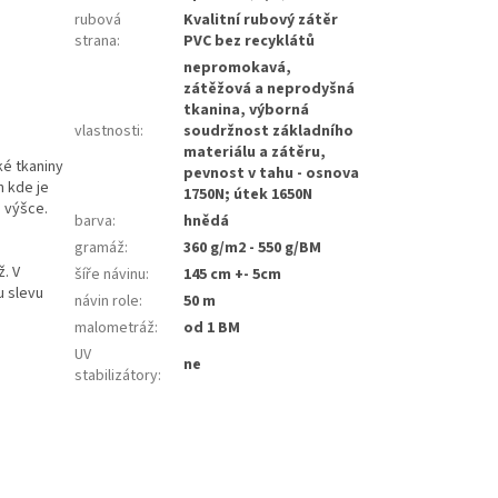
rubová
Kvalitní rubový zátěr
strana
:
PVC bez recyklátů
nepromokavá,
zátěžová a neprodyšná
tkanina, výborná
vlastnosti
:
soudržnost základního
materiálu a zátěru,
ké tkaniny
pevnost v tahu - osnova
h kde je
1750N; útek 1650N
é výšce.
barva
:
hnědá
gramáž
:
360 g/m2 - 550 g/BM
. V
šíře návinu
:
145 cm +- 5cm
u slevu
návin role
:
50 m
malometráž
:
od 1 BM
UV
ne
stabilizátory
: