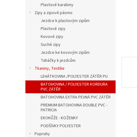
n
Plastové karabiny
e
Zipy a zipové pásmo
l
Jezdce k plastovým zipům
Plastové zipy
Kovové zipy
Suché zipy
Jezdce ke kovovým zipům
Taháčky k jezdcům
Tkaniny, Textilie
LEHÁTKOVINA /POLYESTER ZÁTĚR PU
BATOHOVINA / POLYESTER KORDURA
PVC ZÁTĚR
BATOHOVINA EXTRA PEVNÁ PVC ZÁTĚR
PREMIUM BATOHOVINA DOUBLE PVC -
PATRICIA
EKOKŮŽE - KOŽENKY
PODŠÍVKY POLYESTER
Popruhy