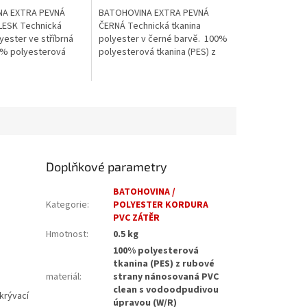
5
A EXTRA PEVNÁ
BATOHOVINA EXTRA PEVNÁ
hvězdiček.
LESK Technická
ČERNÁ Technická tkanina
yester ve stříbrná
polyester v černé barvě. 100%
0% polyesterová
polyesterová tkanina (PES) z
S) z rubové strany
rubové strany nánosovaná PVC
 PVC clean s
clean s vodoodpudivou
vou...
úpravou...
Doplňkové parametry
BATOHOVINA /
Kategorie
:
POLYESTER KORDURA
PVC ZÁTĚR
Hmotnost
:
0.5 kg
100% polyesterová
tkanina (PES) z rubové
materiál
:
strany nánosovaná PVC
clean s vodoodpudivou
krývací
úpravou (W/R)