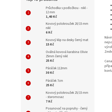
Průchodka s podložkou - nikl -
12 mm
1,40 Kč
Kovový polokroužek 20/15 mm
nikl
6 Kč
Návi
Kovový klip na desky černý mat
nejs
15 Kč
výro
Změn
Oválná kovová karabina Olivie
25mm černý nikl
25 Kč
Cena
příp
Páráček 112mm
kont
30 Kč
Páráček 7cm
25 Kč
Kovový polokroužek 25/15 mm
- staromosaz
7 Kč
Posunovač na popruhy - černý