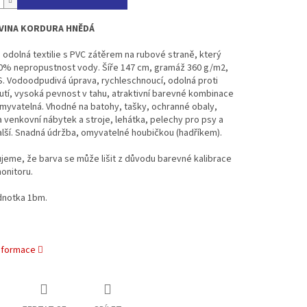
VINA KORDURA HNĚDÁ
odolná textilie s PVC zátěrem na rubové straně, který
00% nepropustnost vody. Šíře 147 cm, gramáž 360 g/m2,
. Vodoodpudivá úprava, rychleschnoucí, odolná proti
tí, vysoká pevnost v tahu, atraktivní barevné kombinace
myvatelná. Vhodné na batohy, tašky, ochranné obaly,
 venkovní nábytek a stroje, lehátka, pelechy pro psy a
lší. Snadná údržba, omyvatelné houbičkou (hadříkem).
eme, že barva se může lišit z důvodu barevné kalibrace
onitoru.
dnotka 1bm.
informace