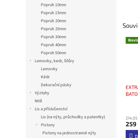
Popruh 10mm
Popruh 15mm
Popruh 20mm
Souvi
Popruh 25mm
Popruh 30mm
Novi
Popruh 40mm
Popruh 50mm
Lemovky, kedr, šňůry
Lemovky
Kédr
Dekorační pásky
EXTR
Výztuhy
BATO
ZELE
Nitě
Průmě
Lis a příslušenství
hodno
Lis (na nýty, průchodky a patentky)
214,05
produ
259
je
Pistony
4,7
Pistony na jednostranné nýty
z
D