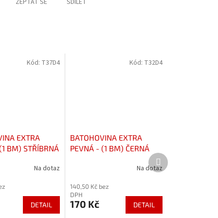
ZEPTAT SE
SDÍLET
Kód:
T37D4
Kód:
T32D4
INA EXTRA
BATOHOVINA EXTRA
(1 BM) STŘÍBRNÁ
PEVNÁ - (1 BM) ČERNÁ
Další
produkt
Na dotaz
Na dotaz
Průměrné
hodnocení
ez
140,50 Kč bez
produktu
DPH
je
170 Kč
DETAIL
DETAIL
3,8
z