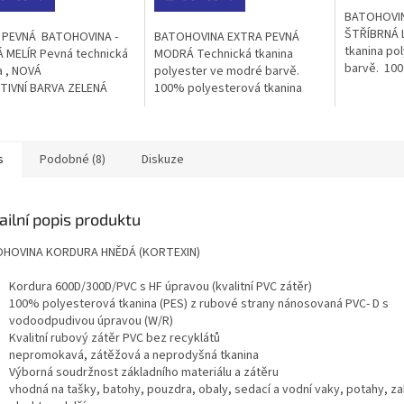
5
5
BATOHOVIN
ček.
hvězdiček.
hvězdiček.
ŠTŘÍBRNÁ 
 PEVNÁ BATOHOVINA -
BATOHOVINA EXTRA PEVNÁ
tkanina pol
 MELÍR Pevná technická
MODRÁ Technická tkanina
barvě. 10
a , NOVÁ
polyester ve modré barvě.
tkanina (PE
TIVNÍ BARVA ZELENÁ
100% polyesterová tkanina
nánosovaná
. 100% polyesterová
(PES) z rubové strany
vodoodpudi
a (PES) z rubové strany
nánosovaná PVC clean s
vaná...
vodoodpudivou úpravou...
s
Podobné (8)
Diskuze
ailní popis produktu
HOVINA KORDURA HNĚDÁ (KORTEXIN)
Kordura 600D/300D/PVC s HF úpravou (kvalitní PVC zátěr)
100% polyesterová tkanina (PES) z rubové strany nánosovaná PVC- D s
vodoodpudivou úpravou (W/R)
Kvalitní rubový zátěr PVC bez recyklátů
nepromokavá, zátěžová a neprodyšná tkanina
Výborná soudržnost základního materiálu a zátěru
vhodná na tašky, batohy, pouzdra, obaly, sedací a vodní vaky, potahy, za