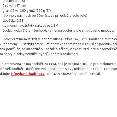
plachty a další...
šíře +/- 147 cm
gramáž +/- 360 g/m2 /550 g/BM
látka je v návinech po 50 m (sleva při odběru celé role)
tloušťka 0,54 mm
nejmenší množství k nákupu je 1 BM
Dodací doba 3-5 dní (eshop), kamenná podejna dle skladového množství
n 1 role 50 m (nemusí být v jednom kuse) - šířka 147,5 cm. Nabízené technic
ou opatřeny UV stabilizátory. Stálobarevnost materiálu závisí na podmínkác
bek používán, na intenzitě slunečního záření, vlhkosti vzduchu a nadmořsk
a barvy tkaniny nemůže být důvodem k reklamaci.
 je stanovena na maloodběr za 1 BM, což je minimální nákup pro malometráž
adě velkoodběru nabízíme velkoobchodní slevy (min. odběr 1 role). Pro svo
aktujte
info@hanackadilna.cz
tel: +420724006527, František Polák.