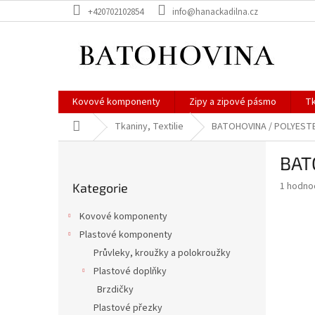
Přejít
+420702102854
info@hanackadilna.cz
na
obsah
Kovové komponenty
Zipy a zipové pásmo
Tk
Domů
Tkaniny, Textilie
BATOHOVINA / POLYEST
P
BAT
o
Přeskočit
s
Průměr
1 hodno
Kategorie
kategorie
t
hodnoce
r
produkt
Kovové komponenty
a
je
Plastové komponenty
5,0
n
z
Průvleky, kroužky a polokroužky
n
5
í
Plastové doplňky
hvězdič
p
Brzdičky
a
Plastové přezky