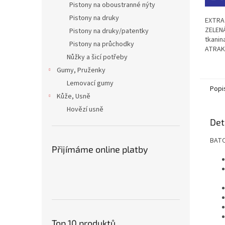
Pistony na oboustranné nýty
5
hvězdi
Pistony na druky
EXTRA
ZELENÁ
Pistony na druky/patentky
tkanin
Pistony na průchodky
ATRAK
Nůžky a šicí potřeby
MELÍR
tkanin
Gumy, Pruženky
nánoso
Lemovací gumy
Popi
Kůže, Usně
Hovězí usně
Det
BATO
Přijímáme online platby
Top 10 produktů