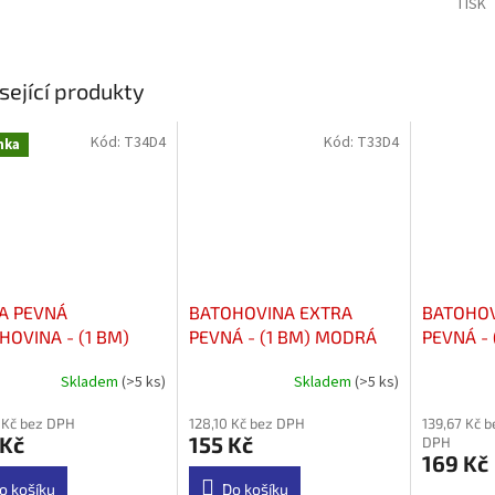
TISK
sející produkty
Kód:
T34D4
Kód:
T33D4
nka
A PEVNÁ
BATOHOVINA EXTRA
BATOHOV
HOVINA - (1 BM)
PEVNÁ - (1 BM) MODRÁ
PEVNÁ - 
NÁ MELÍR
Skladem
(>5 ks)
Skladem
(>5 ks)
rné
Průměrné
Průměrné
cení
hodnocení
hodnocení
 Kč bez DPH
128,10 Kč bez DPH
139,67 Kč b
ktu
produktu
produktu
 Kč
155 Kč
DPH
je
je
169 Kč
5,0
5,0
z
z
o košíku
Do košíku