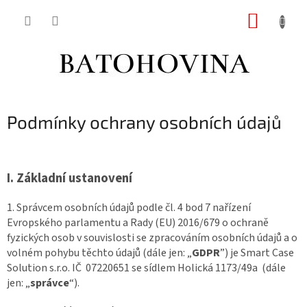
Přejít
NÁKUP
na
obsah
KOŠÍK
Podmínky ochrany osobních údajů
I.
Základní ustanovení
1. Správcem osobních údajů podle čl. 4 bod 7 nařízení
Evropského parlamentu a Rady (EU) 2016/679 o ochraně
fyzických osob v souvislosti se zpracováním osobních údajů a o
volném pohybu těchto údajů (dále jen: „
GDPR
”) je Smart Case
Solution s.r.o. IČ 07220651 se sídlem Holická 1173/49a (dále
jen: „
správce
“).