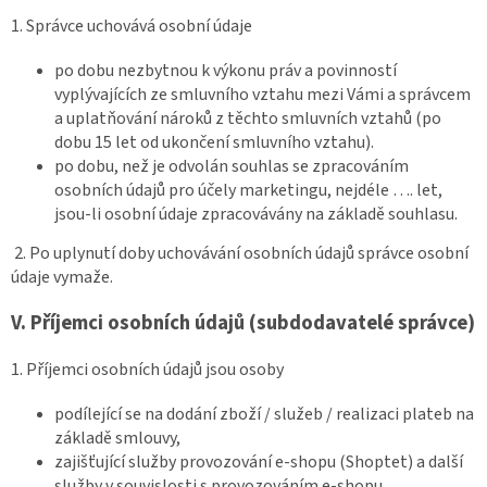
1. Správce uchovává osobní údaje
po dobu nezbytnou k výkonu práv a povinností
vyplývajících ze smluvního vztahu mezi Vámi a správcem
a uplatňování nároků z těchto smluvních vztahů (po
dobu 15 let od ukončení smluvního vztahu).
po dobu, než je odvolán souhlas se zpracováním
osobních údajů pro účely marketingu, nejdéle …. let,
jsou-li osobní údaje zpracovávány na základě souhlasu.
2. Po uplynutí doby uchovávání osobních údajů správce osobní
údaje vymaže.
V.
Příjemci osobních údajů (subdodavatelé správce)
1. Příjemci osobních údajů jsou osoby
podílející se na dodání zboží / služeb / realizaci plateb na
základě smlouvy,
zajišťující služby provozování e-shopu (Shoptet) a další
služby v souvislosti s provozováním e-shopu,