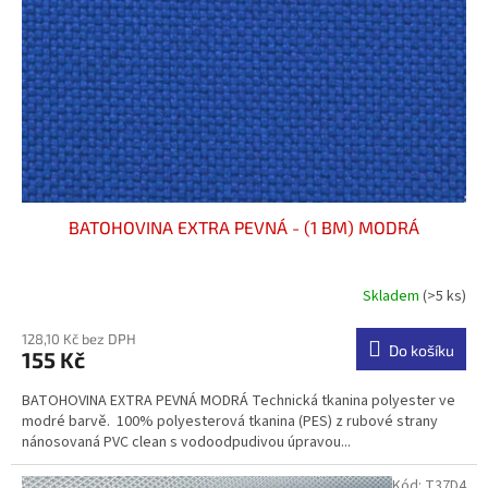
t
r
ů
o
d
u
k
t
ů
BATOHOVINA EXTRA PEVNÁ - (1 BM) MODRÁ
Skladem
(>5 ks)
Průměrné
hodnocení
produktu
128,10 Kč bez DPH
Do košíku
155 Kč
je
5,0
BATOHOVINA EXTRA PEVNÁ MODRÁ Technická tkanina polyester ve
z
modré barvě. 100% polyesterová tkanina (PES) z rubové strany
5
nánosovaná PVC clean s vodoodpudivou úpravou...
hvězdiček.
Kód:
T37D4