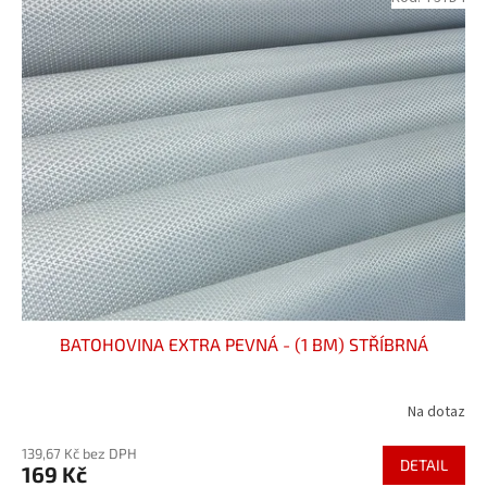
BATOHOVINA EXTRA PEVNÁ - (1 BM) STŘÍBRNÁ
Na dotaz
Průměrné
hodnocení
139,67 Kč bez DPH
produktu
DETAIL
169 Kč
je