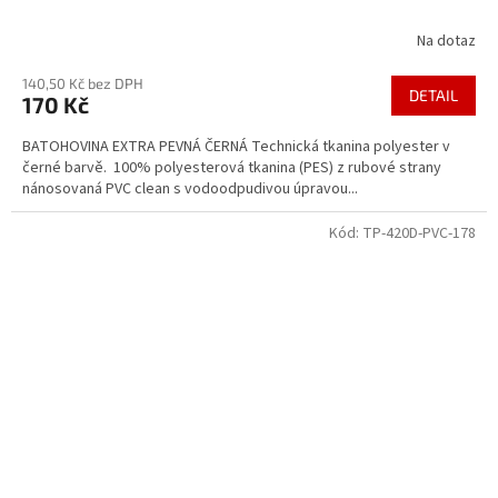
Na dotaz
Průměrné
hodnocení
140,50 Kč bez DPH
produktu
DETAIL
170 Kč
je
3,8
BATOHOVINA EXTRA PEVNÁ ČERNÁ Technická tkanina polyester v
z
černé barvě. 100% polyesterová tkanina (PES) z rubové strany
5
nánosovaná PVC clean s vodoodpudivou úpravou...
hvězdiček.
Kód:
TP-420D-PVC-178