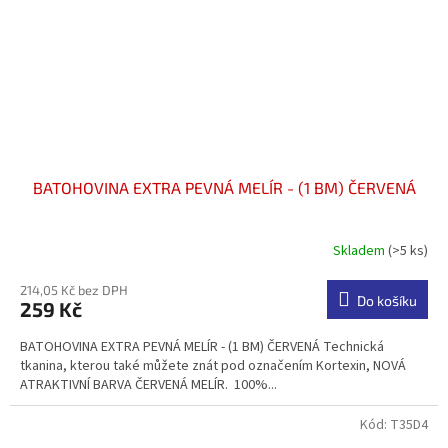
BATOHOVINA EXTRA PEVNÁ MELÍR - (1 BM) ČERVENÁ
Skladem
(>5 ks)
Průměrné
hodnocení
produktu
214,05 Kč bez DPH
Do košíku
259 Kč
je
4,3
BATOHOVINA EXTRA PEVNÁ MELÍR - (1 BM) ČERVENÁ Technická
z
tkanina, kterou také můžete znát pod označením Kortexin, NOVÁ
5
ATRAKTIVNÍ BARVA ČERVENÁ MELÍR. 100%...
hvězdiček.
Kód:
T35D4