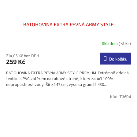
BATOHOVINA EXTRA PEVNÁ ARMY STYLE
Skladem
(>5 ks)
Průměrné
hodnocení
produktu
214,05 Kč bez DPH
Do košíku
259 Kč
je
4,4
BATOHOVINA EXTRA PEVNÁ ARMY STYLE PREMIUM Extrémně odolná
z
textilie s PVC zátěrem na rubové straně, který zaručí 100%
5
nepropustnost vody. Šíře 147 cm, vysoká gramáž 430...
hvězdiček.
Kód:
T36D4