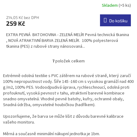
Skladem
(>5 ks)
Průměrné
hodnocení
produktu
214,05 Kč bez DPH
Do košíku
259 Kč
je
4,7
EXTRA PEVNÁ BATOHOVINA - ZELENÁ MELÍR Pevná technická tkanina
z
, NOVÁ ATRAKTIVNÍ BARVA ZELENÁ MELÍR. 100% polyesterová
5
tkanina (PES) z rubové strany nánosovaná...
hvězdiček.
7
položek celkem
O
v
l
Extrémně odolná textilie s PVC zátěrem na rubové straně, který zaručí
á
100% nepropustnost vody. Šíře 145 -160 cm s vysokou gramáží nad 400
d
g/m2, 100% PES. Vodoodpudivá úprava, rychleschnoucí, odolná proti
a
profouknutí, vysoká pevnost v tahu, atraktivní barevné kombinace
c
snadno omyvatelná. Vhodné pevné batohy, kufry, ochranné obaly,
í
Snadná údržba, omyvatelné houbičkou (hadříkem).
p
r
Upozorňujeme, že barva se může lišit z důvodu barevné kalibrace
v
vašeho monitoru.
k
y
Měrná a současně minimální nákupní jednotka je 1bm.