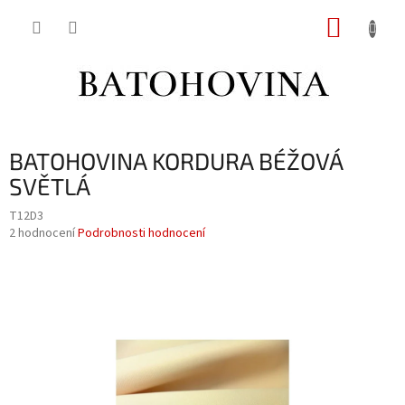
Přejít
NÁKUP
na
obsah
KOŠÍK
BATOHOVINA KORDURA BÉŽOVÁ
SVĚTLÁ
T12D3
Průměrné
2 hodnocení
Podrobnosti hodnocení
hodnocení
produktu
je
4,5
z
5
hvězdiček.