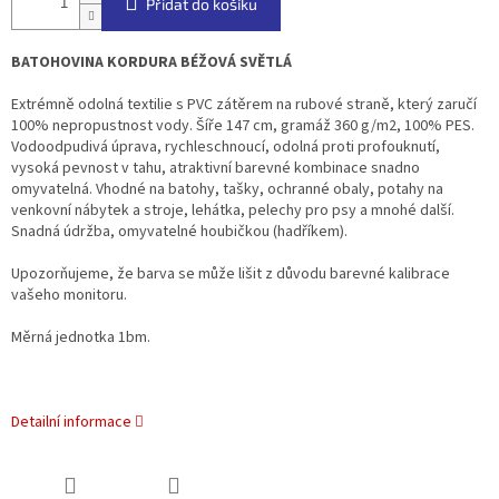
Přidat do košíku
BATOHOVINA KORDURA BÉŽOVÁ SVĚTLÁ
Extrémně odolná textilie s PVC zátěrem na rubové straně, který zaručí
100% nepropustnost vody. Šíře 147 cm, gramáž 360 g/m2, 100% PES.
Vodoodpudivá úprava, rychleschnoucí, odolná proti profouknutí,
vysoká pevnost v tahu, atraktivní barevné kombinace snadno
omyvatelná. Vhodné na batohy, tašky, ochranné obaly, potahy na
venkovní nábytek a stroje, lehátka, pelechy pro psy a mnohé další.
Snadná údržba, omyvatelné houbičkou (hadříkem).
Upozorňujeme, že barva se může lišit z důvodu barevné kalibrace
vašeho monitoru.
Měrná jednotka 1bm.
Detailní informace