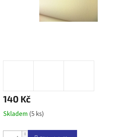
140 Kč
Měrná
Skladem
(5 ks)
cena: