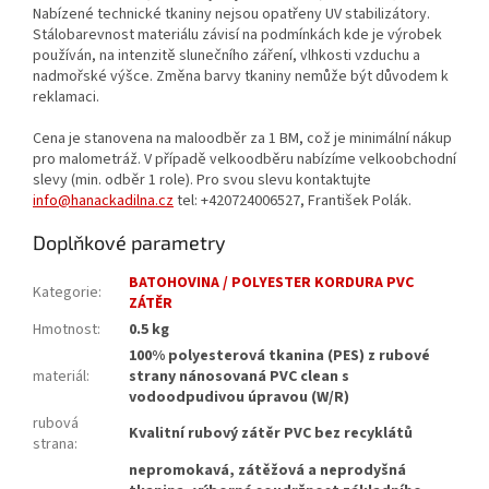
Nabízené technické tkaniny nejsou opatřeny UV stabilizátory.
Stálobarevnost materiálu závisí na podmínkách kde je výrobek
používán, na intenzitě slunečního záření, vlhkosti vzduchu a
nadmořské výšce. Změna barvy tkaniny nemůže být důvodem k
reklamaci.
Cena je stanovena na maloodběr za 1 BM, což je minimální nákup
pro malometráž. V případě velkoodběru nabízíme velkoobchodní
slevy (min. odběr 1 role). Pro svou slevu kontaktujte
info@hanackadilna.cz
tel: +420724006527, František Polák.
Doplňkové parametry
BATOHOVINA / POLYESTER KORDURA PVC
Kategorie
:
ZÁTĚR
Hmotnost
:
0.5 kg
100% polyesterová tkanina (PES) z rubové
materiál
:
strany nánosovaná PVC clean s
vodoodpudivou úpravou (W/R)
rubová
Kvalitní rubový zátěr PVC bez recyklátů
strana
:
nepromokavá, zátěžová a neprodyšná