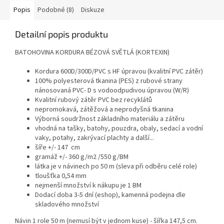
Popis
Podobné (8)
Diskuze
Detailní popis produktu
BATOHOVINA KORDURA BÉZOVÁ SVĚTLÁ (KORTEXIN)
Kordura 600D/300D/PVC s HF úpravou (kvalitní PVC zátěr)
100% polyesterová tkanina (PES) z rubové strany
nánosovaná PVC- D s vodoodpudivou úpravou (W/R)
Kvalitní rubový zátěr PVC bez recyklátů
nepromokavá, zátěžová a neprodyšná tkanina
Výborná soudržnost základního materiálu a zátěru
vhodná na tašky, batohy, pouzdra, obaly, sedací a vodní
vaky, potahy, zakrývací plachty a další...
šíře +/- 147 cm
gramáž +/- 360 g/m2 /550 g/BM
látka je v návinech po 50 m (sleva při odběru celé role)
tloušťka 0,54 mm
nejmenší množství k nákupu je 1 BM
Dodací doba 3-5 dní (eshop), kamenná podejna dle
skladového množství
Návin 1 role 50 m (nemusí být v jednom kuse) - šířka 147,5 cm.