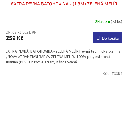
EXTRA PEVNÁ BATOHOVINA - (1 BM) ZELENÁ MELÍR
Skladem
(>5 ks)
Průměrné
hodnocení
214,05 Kč bez DPH
produktu
259 Kč
je
Do košíku
4,7
z
EXTRA PEVNÁ BATOHOVINA - ZELENÁ MELÍR Pevná technická tkanina
5
, NOVÁ ATRAKTIVNÍ BARVA ZELENÁ MELÍR. 100% polyesterová
hvězdiček.
tkanina (PES) z rubové strany nánosovaná...
Kód:
T33D4