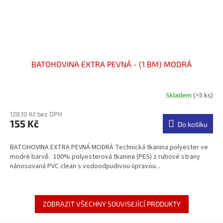
BATOHOVINA EXTRA PEVNÁ - (1 BM) MODRÁ
Skladem
(>5 ks)
Průměrné
hodnocení
128,10 Kč bez DPH
produktu
155 Kč
je
Do košíku
5,0
z
BATOHOVINA EXTRA PEVNÁ MODRÁ Technická tkanina polyester ve
5
modré barvě. 100% polyesterová tkanina (PES) z rubové strany
hvězdiček.
nánosovaná PVC clean s vodoodpudivou úpravou...
ZOBRAZIT VŠECHNY SOUVISEJÍCÍ PRODUKTY