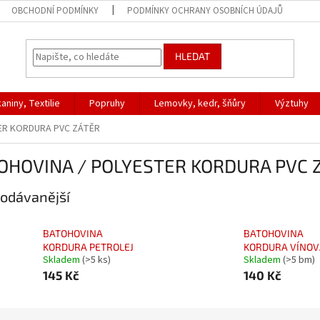
OBCHODNÍ PODMÍNKY
PODMÍNKY OCHRANY OSOBNÍCH ÚDAJŮ
HLEDAT
aniny, Textilie
Popruhy
Lemovky, kedr, šňůry
Výztuhy
ER KORDURA PVC ZÁTĚR
OHOVINA / POLYESTER KORDURA PVC 
odávanější
BATOHOVINA
BATOHOVINA
KORDURA PETROLEJ
KORDURA VÍNOV
Skladem
(>5 ks)
Skladem
(>5 bm)
145 Kč
140 Kč