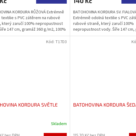
 Kč
140 Kč
OVINA KORDURA RŮŽOVÁ Extrémně
BATOHOVINA KORDURA SV. FIALOV
 textilie s PVC zátěrem na rubové
Extrémně odolná textilie s PVC zá
, který zaručí 100% nepropustnost
rubové straně, který zaručí 100%
Šíře 147 cm, gramáž 360 g/m2, 100%
nepropustnost vody. Šíře 147 cm,
odoodpudivá...
360 g/m2, 100% PES....
Kód:
T17D3
Kó
HOVINA KORDURA SVĚTLE
BATOHOVINA KORDURA ŠED
Skladem
 Kč bez DPH
115,70 Kč bez DPH