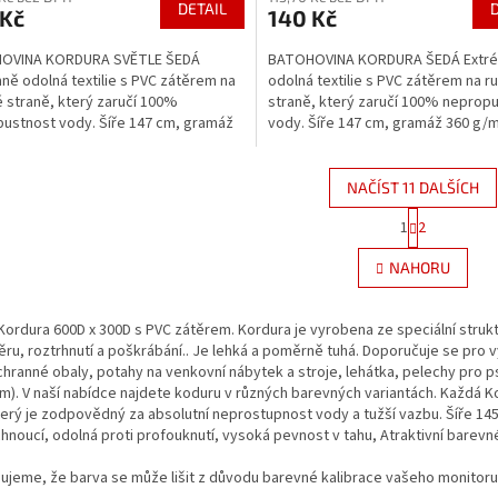
DETAIL
 Kč
140 Kč
OVINA KORDURA SVĚTLE ŠEDÁ
BATOHOVINA KORDURA ŠEDÁ Extr
ně odolná textilie s PVC zátěrem na
odolná textilie s PVC zátěrem na 
 straně, který zaručí 100%
straně, který zaručí 100% neprop
ustnost vody. Šíře 147 cm, gramáž
vody. Šíře 147 cm, gramáž 360 g/
m2, 100% PES....
PES. Vodoodpudivá...
NAČÍST 11 DALŠÍCH
S
1
2
O
t
r
v
NAHORU
á
l
n
á
k
d
 Kordura 600D x 300D s PVC zátěrem. Kordura je vyrobena ze speciální struk
o
a
v
ěru, roztrhnutí a poškrábání.. Je lehká a poměrně tuhá. Doporučuje se pro v
c
á
chranné obaly, potahy na venkovní nábytek a stroje, lehátka, pelechy pro
í
n
m). V naší nabídce najdete koduru v různých barevných variantách. Každá 
p
í
terý je zodpovědný za absolutní neprostupnost vody a tužší vazbu. Šíře 1
r
hnoucí, odolná proti profouknutí, vysoká pevnost v tahu, Atraktivní bare
v
k
ujeme, že barva se může lišit z důvodu barevné kalibrace vašeho monitoru
y