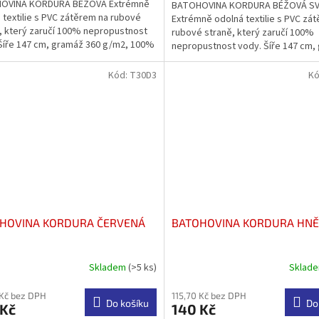
OVINA KORDURA BÉŽOVÁ Extrémně
BATOHOVINA KORDURA BÉŽOVÁ S
z
 textilie s PVC zátěrem na rubové
Extrémně odolná textilie s PVC zá
5
, který zaručí 100% nepropustnost
rubové straně, který zaručí 100%
ček.
hvězdiček.
Šíře 147 cm, gramáž 360 g/m2, 100%
nepropustnost vody. Šíře 147 cm,
odoodpudivá...
360 g/m2, 100% PES....
Kód:
T30D3
Kó
HOVINA KORDURA ČERVENÁ
BATOHOVINA KORDURA HN
Skladem
(>5 ks)
Sklad
rné
Průměrné
cení
hodnocení
ktu
produktu
 Kč bez DPH
115,70 Kč bez DPH
Do košíku
Do
 Kč
140 Kč
je