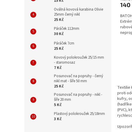
15 Kč
140
Oválná kovová karabina Olivie
25mm černý nikl
BATOH
25 Kč
Extrém
rubové
Páráček 112mm
neprop
30 Kč
360 g/
Páráček 7cm
25 Kč
Kovový polokroužek 25/15 mm
- staromosaz
7 Kč
Posunovač na popruhy - černý
nikl mat - šíře 50 mm
25 Kč
Textilie
proti od
Posunovač na popruhy - nikl -
kufry, o
šíře 20 mm
(hadříke
5 Kč
(PVC), k
Plastový polokroužek 25/18mm
rychlesc
3 Kč
Upozorň