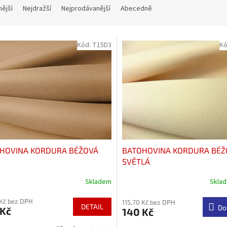
nější
Nejdražší
Nejprodávanější
Abecedně
Kód:
T15D3
Kó
HOVINA KORDURA BÉŽOVÁ
BATOHOVINA KORDURA BÉŽ
SVĚTLÁ
Skladem
Skla
rné
Průměrné
cení
hodnocení
 Kč bez DPH
ktu
produktu
115,70 Kč bez DPH
DETAIL
Do
 Kč
140 Kč
je
4,5