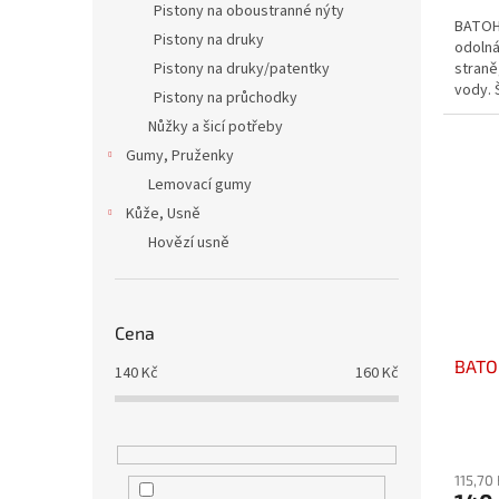
5,0
Pistony na oboustranné nýty
BATOH
z
Pistony na druky
odolná
5
Pistony na druky/patentky
straně
hvězdi
vody. 
Pistony na průchodky
PES. V
Nůžky a šicí potřeby
Gumy, Pruženky
Lemovací gumy
Kůže, Usně
Hovězí usně
Cena
BATO
140
Kč
160
Kč
115,70