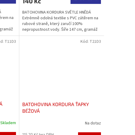
140 Kč
Á
BATOHOVINA KORDURA SVĚTLE HNĚDÁ
těrem na
Extrémně odolná textilie s PVC zátěrem na
rubové straně, který zaručí 100%
 gramáž
nepropustnost vody. Šíře 147 cm, gramáž
360 g/m2, 100% PES....
d:
T11D3
Kód:
T21D3
Á
BATOHOVINA KORDURA ŤAPKY
BÉŽOVÁ
Skladem
Na dotaz
115,70 Kč bez DPH