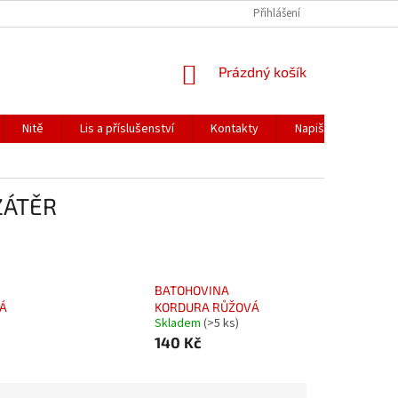
Přihlášení
NÁKUPNÍ
Prázdný košík
KOŠÍK
Nitě
Lis a příslušenství
Kontakty
Napište nám
ZÁTĚR
BATOHOVINA
Á
KORDURA RŮŽOVÁ
Skladem
(>5 ks)
140 Kč