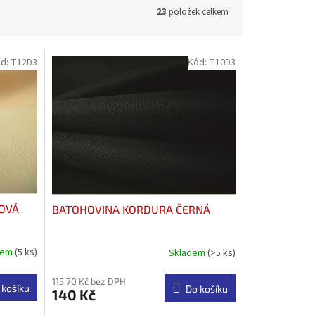
23
položek celkem
d:
T12D3
Kód:
T10D3
OVÁ
BATOHOVINA KORDURA ČERNÁ
dem
(5 ks)
Skladem
(>5 ks)
Průměrné
hodnocení
produktu
115,70 Kč bez DPH
 košíku
Do košíku
140 Kč
je
4,0