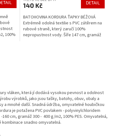
DETAIL
DETAIL
140 Kč
émně
BATOHOVINA KORDURA ŤAPKY BÉŽOVÁ
rubové
Extrémně odolná textilie s PVC zátěrem na
ustnost
rubové straně, který zaručí 100%
m2, 100%
nepropustnost vody. Šíře 147 cm, gramáž
360 g/m2, 100% PES....
tury vláken, která jí dodává vysokou pevnost a odolnost
ýrobu výrobků, jako jsou tašky, batohy, obuv, obaly a
 psy a mnohé další. Snadná údržba, omyvatelné houbičkou
Kordura je potažena PVC povlakem - polyvinylchloridem
45 -160 cm, gramáž 300 - 400 g/m2, 100% PES. Omyvatelná,
vné kombinace snadno omyvatelná.
.