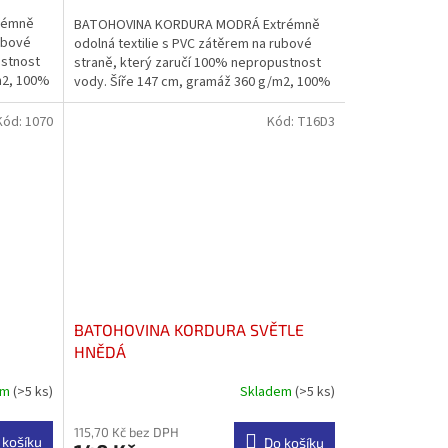
rémně
BATOHOVINA KORDURA MODRÁ Extrémně
rubové
odolná textilie s PVC zátěrem na rubové
ustnost
straně, který zaručí 100% nepropustnost
m2, 100%
vody. Šíře 147 cm, gramáž 360 g/m2, 100%
PES. Vodoodpudivá...
Kód:
1070
Kód:
T16D3
BATOHOVINA KORDURA SVĚTLE
HNĚDÁ
em
(>5 ks)
Skladem
(>5 ks)
115,70 Kč bez DPH
 košíku
Do košíku