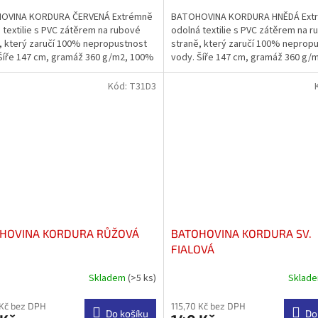
5,0
OVINA KORDURA ČERVENÁ Extrémně
BATOHOVINA KORDURA HNĚDÁ Ext
z
 textilie s PVC zátěrem na rubové
odolná textilie s PVC zátěrem na 
5
, který zaručí 100% nepropustnost
straně, který zaručí 100% neprop
ček.
hvězdiček.
Šíře 147 cm, gramáž 360 g/m2, 100%
vody. Šíře 147 cm, gramáž 360 g/
odoodpudivá...
PES. Vodoodpudivá...
Kód:
T31D3
HOVINA KORDURA RŮŽOVÁ
BATOHOVINA KORDURA SV.
FIALOVÁ
Skladem
(>5 ks)
Sklad
 Kč bez DPH
115,70 Kč bez DPH
Do košíku
Do