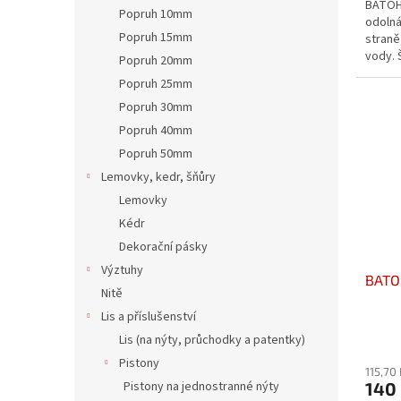
BATOH
z
Popruh 10mm
odolná
5
Popruh 15mm
straně
hvězdi
vody. 
Popruh 20mm
PES. V
Popruh 25mm
Popruh 30mm
Popruh 40mm
Popruh 50mm
Lemovky, kedr, šňůry
Lemovky
Kédr
Dekorační pásky
Výztuhy
BATO
Nitě
Lis a příslušenství
Průmě
Lis (na nýty, průchodky a patentky)
hodno
Pistony
produ
115,70
Pistony na jednostranné nýty
140
je