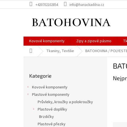
Přejít
+420702102854
info@hanackadilna.cz
na
obsah
Kovové komponenty
Zipy a zipové pásmo
Tk
Domů
Tkaniny, Textilie
BATOHOVINA / POLYEST
P
BAT
o
Přeskočit
s
Kategorie
kategorie
Nejpr
t
r
Kovové komponenty
a
Plastové komponenty
n
Průvleky, kroužky a polokroužky
n
í
Plastové doplňky
p
Brzdičky
a
Plastové přezky
Ř