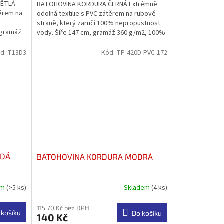
VĚTLÁ
BATOHOVINA KORDURA ČERNÁ Extrémně
z
těrem na
odolná textilie s PVC zátěrem na rubové
5
straně, který zaručí 100% nepropustnost
hvězdiček.
 gramáž
vody. Šíře 147 cm, gramáž 360 g/m2, 100%
PES. Vodoodpudivá...
d:
T13D3
Kód:
TP-420D-PVC-172
ĚDÁ
BATOHOVINA KORDURA MODRÁ
em
(>5 ks)
Skladem
(4 ks)
115,70 Kč bez DPH
 košíku
Do košíku
140 Kč