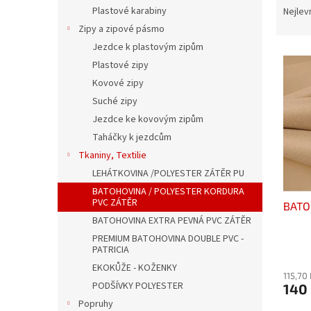
n
a
Plastové karabiny
Nejlev
e
z
Zipy a zipové pásmo
l
e
Jezdce k plastovým zipům
V
n
Plastové zipy
ý
í
Kovové zipy
p
p
i
r
Suché zipy
s
o
Jezdce ke kovovým zipům
p
d
Taháčky k jezdcům
r
u
Tkaniny, Textilie
o
k
LEHÁTKOVINA /POLYESTER ZÁTĚR PU
d
t
BATOHOVINA / POLYESTER KORDURA
u
ů
PVC ZÁTĚR
BATO
k
BATOHOVINA EXTRA PEVNÁ PVC ZÁTĚR
t
ů
PREMIUM BATOHOVINA DOUBLE PVC -
PATRICIA
Průmě
hodno
EKOKŮŽE - KOŽENKY
115,70
produ
PODŠÍVKY POLYESTER
140
je
5,0
Popruhy