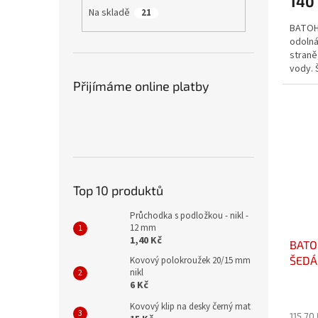
140
Na skladě
21
BATOH
odolná
straně
vody. 
PES. V
Přijímáme online platby
Top 10 produktů
Průchodka s podložkou - nikl -
12 mm
1,40 Kč
BATO
ŠEDÁ
Kovový polokroužek 20/15 mm
nikl
6 Kč
Kovový klip na desky černý mat
115,70