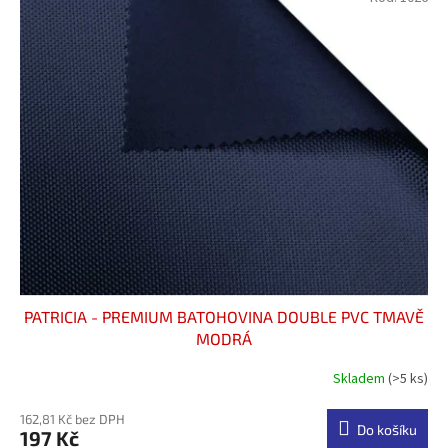
PATRICIA - PREMIUM BATOHOVINA DOUBLE PVC TMAVĚ
MODRÁ
Skladem
(>5 ks)
Průměrné
hodnocení
produktu
162,81 Kč bez DPH
Do košíku
197 Kč
je