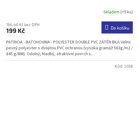
Skladem
(>5 ks)
Průměrné
hodnocení
produktu
164,46 Kč bez DPH
Do košíku
199 Kč
je
5,0
PATRICIA - BATOHOVINA - POLYESTER DOUBLE PVC ZÁTĚR BILÁ Velmi
z
pevný polyester s dvojitou PVC ochranou (vysoká gramáž 563g/m2 /
5
845 g/BM). Odolný, hladký, atraktivní povrch s...
hvězdiček.
Kód:
1038