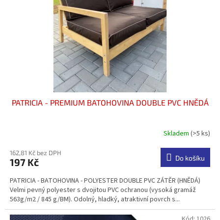
t
r
ů
o
d
u
k
t
ů
PATRICIA - PREMIUM BATOHOVINA DOUBLE PVC HNĚDÁ
Skladem
(>5 ks)
Průměrné
hodnocení
produktu
162,81 Kč bez DPH
Do košíku
197 Kč
je
5,0
PATRICIA - BATOHOVINA - POLYESTER DOUBLE PVC ZÁTĚR (HNĚDÁ)
z
Velmi pevný polyester s dvojitou PVC ochranou (vysoká gramáž
5
563g/m2 / 845 g/BM). Odolný, hladký, atraktivní povrch s...
hvězdiček.
Kód:
1026