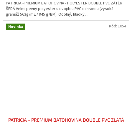
PATRICIA - PREMIUM BATOHOVINA - POLYESTER DOUBLE PVC ZÁTĚR
z
ŠEDÁ Velmi pevný polyester s dvojitou PVC ochranou (vysoká
5
gramáž 563g/m2 / 845 g/BM). Odolný, hladký,...
hvězdiček.
Kód:
1054
Novinka
PATRICIA - PREMIUM BATOHOVINA DOUBLE PVC ZLATÁ