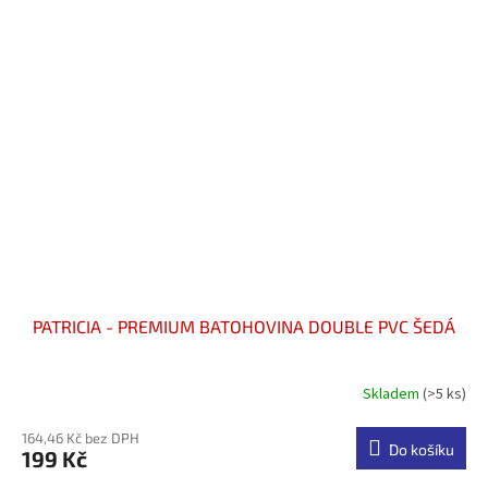
PATRICIA - PREMIUM BATOHOVINA DOUBLE PVC ŠEDÁ
Skladem
(>5 ks)
Průměrné
hodnocení
produktu
164,46 Kč bez DPH
Do košíku
199 Kč
je
5,0