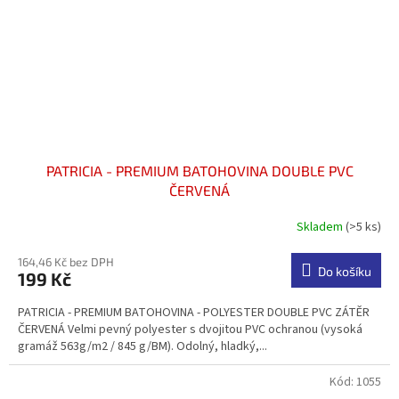
PATRICIA - PREMIUM BATOHOVINA DOUBLE PVC
ČERVENÁ
Skladem
(>5 ks)
Průměrné
hodnocení
produktu
164,46 Kč bez DPH
Do košíku
199 Kč
je
4,7
PATRICIA - PREMIUM BATOHOVINA - POLYESTER DOUBLE PVC ZÁTĚR
z
ČERVENÁ Velmi pevný polyester s dvojitou PVC ochranou (vysoká
5
gramáž 563g/m2 / 845 g/BM). Odolný, hladký,...
hvězdiček.
Kód:
1055