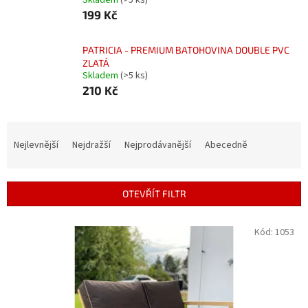
Skladem
(>5 ks)
199 Kč
PATRICIA - PREMIUM BATOHOVINA DOUBLE PVC
ZLATÁ
Skladem
(>5 ks)
210 Kč
Ř
a
Nejlevnější
Nejdražší
Nejprodávanější
Abecedně
z
e
n
OTEVŘÍT FILTR
í
p
V
Kód:
1053
r
ý
o
p
d
i
u
s
k
p