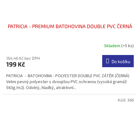
PATRICIA - PREMIUM BATOHOVINA DOUBLE PVC ČERNÁ
Skladem
(>5 ks)
Průměrné
hodnocení
produktu
164,46 Kč bez DPH
Do košíku
199 Kč
je
5,0
PATRICIA - BATOHOVINA - POLYESTER DOUBLE PVC ZÁTĚR (ČERNÁ)
z
Velmi pevný polyester s dvoujitou PVC ochranou (vysoká gramáž
5
563g/m2). Odolný, hladký, atraktivní...
hvězdiček.
Kód:
366