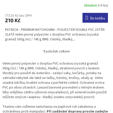
Skladem
(>5 ks)
Průměrné
hodnocení
produktu
173,55 Kč bez DPH
Do košíku
210 Kč
je
3,5
PATRICIA - PREMIUM BATOHOVINA - POLYESTER DOUBLE PVC ZÁTĚR
z
ZLATÁ Velmi pevný polyester s dvojitou PVC ochranou (vysoká
5
gramáž 563g/m2 / 748 g/BM). Odolný, hladký,...
hvězdiček.
7
položek celkem
O
v
l
Velmi pevný polyester s dvojitou PVC ochranou (vysoká gramáž
á
563g/m2 / 748 g/BM). Odolný, hladký, atraktivní povrch s leskem.
d
Vhodný pro použití do exteriéru - sedací vaky, kočárky, potahy na
a
zahradní nábytek ale také na tašky, batohy, brašny, obaly aj. Velmi
c
snadná údržba, kvalitní ochrana a perfektní vzhled. Ochranná vrstva
í
PVC po obou stranách. Luxusní barevné provedení s mírným leskem.
p
Díky vnějšímu zátěru výborná omyvatelnost, při exteriérovém použití
r
můžete omývat i wapkou - hladký snadno omyvatelný povrch.
v
k
Tkaninu vám zašleme namotanou na papírové roli zabalenou a
y
ochráněnou proti manipulaci.
Při zadávání dopravy prosím zadejte