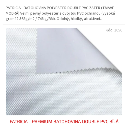
3,5
PATRICIA - BATOHOVINA POLYESTER DOUBLE PVC ZÁTĚR (TMAVĚ
z
MODRÁ) Velmi pevný polyester s dvojitou PVC ochranou (vysoká
5
gramáž 563g/m2 / 748 g/BM). Odolný, hladký, atraktivní...
hvězdiček.
Kód:
1056
PATRICIA - PREMIUM BATOHOVINA DOUBLE PVC BÍLÁ