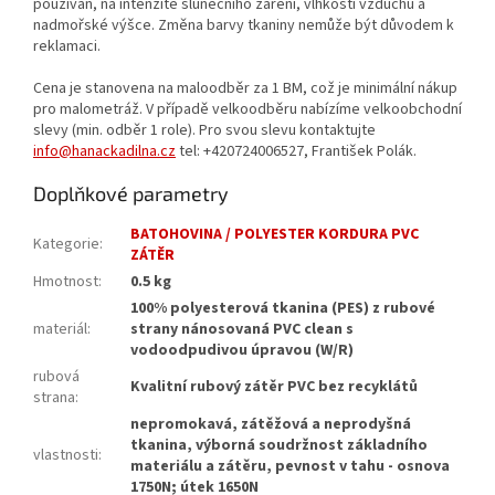
používán, na intenzitě slunečního záření, vlhkosti vzduchu a
nadmořské výšce. Změna barvy tkaniny nemůže být důvodem k
reklamaci.
Cena je stanovena na maloodběr za 1 BM, což je minimální nákup
pro malometráž. V případě velkoodběru nabízíme velkoobchodní
slevy (min. odběr 1 role). Pro svou slevu kontaktujte
info@hanackadilna.cz
tel: +420724006527, František Polák.
Doplňkové parametry
BATOHOVINA / POLYESTER KORDURA PVC
Kategorie
:
ZÁTĚR
Hmotnost
:
0.5 kg
100% polyesterová tkanina (PES) z rubové
materiál
:
strany nánosovaná PVC clean s
vodoodpudivou úpravou (W/R)
rubová
Kvalitní rubový zátěr PVC bez recyklátů
strana
:
nepromokavá, zátěžová a neprodyšná
tkanina, výborná soudržnost základního
vlastnosti
:
materiálu a zátěru, pevnost v tahu - osnova
1750N; útek 1650N