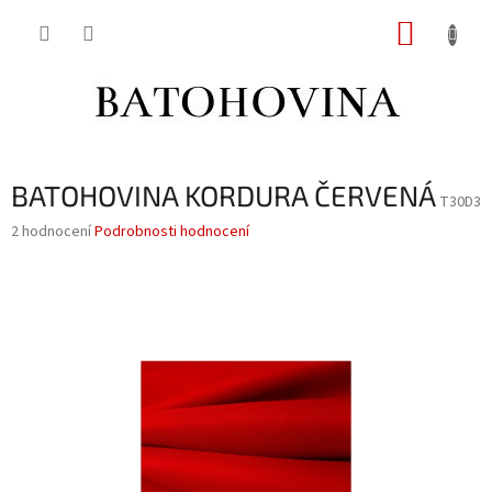
Přejít
NÁKUP
na
obsah
KOŠÍK
BATOHOVINA KORDURA ČERVENÁ
T30D3
Průměrné
2 hodnocení
Podrobnosti hodnocení
hodnocení
produktu
je
5,0
z
5
hvězdiček.