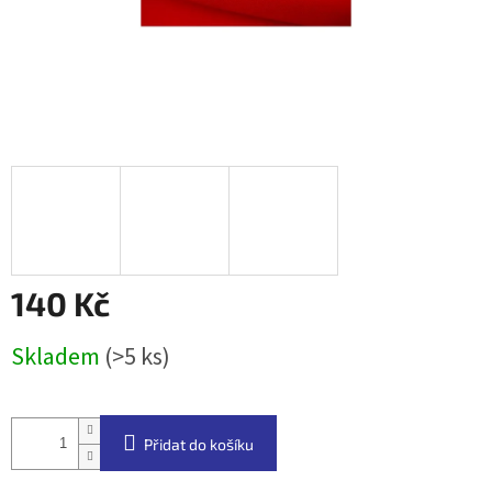
140 Kč
Měrná
Skladem
(>5 ks)
cena:
Přidat do košíku