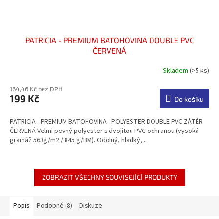
PATRICIA - PREMIUM BATOHOVINA DOUBLE PVC
ČERVENÁ
Skladem
(>5 ks)
Průměrné
hodnocení
164,46 Kč bez DPH
produktu
199 Kč
je
Do košíku
4,7
z
PATRICIA - PREMIUM BATOHOVINA - POLYESTER DOUBLE PVC ZÁTĚR
5
ČERVENÁ Velmi pevný polyester s dvojitou PVC ochranou (vysoká
hvězdiček.
gramáž 563g/m2 / 845 g/BM). Odolný, hladký,...
ZOBRAZIT VŠECHNY SOUVISEJÍCÍ PRODUKTY
Popis
Podobné (8)
Diskuze