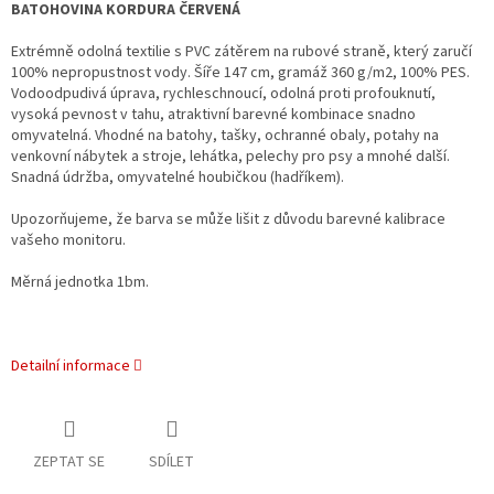
BATOHOVINA KORDURA ČERVENÁ
Extrémně odolná textilie s PVC zátěrem na rubové straně, který zaručí
100% nepropustnost vody. Šíře 147 cm, gramáž 360 g/m2, 100% PES.
Vodoodpudivá úprava, rychleschnoucí, odolná proti profouknutí,
vysoká pevnost v tahu, atraktivní barevné kombinace snadno
omyvatelná. Vhodné na batohy, tašky, ochranné obaly, potahy na
venkovní nábytek a stroje, lehátka, pelechy pro psy a mnohé další.
Snadná údržba, omyvatelné houbičkou (hadříkem).
Upozorňujeme, že barva se může lišit z důvodu barevné kalibrace
vašeho monitoru.
Měrná jednotka 1bm.
Detailní informace
ZEPTAT SE
SDÍLET