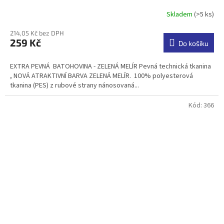
Skladem
(>5 ks)
Průměrné
hodnocení
214,05 Kč bez DPH
produktu
259 Kč
je
Do košíku
4,7
z
EXTRA PEVNÁ BATOHOVINA - ZELENÁ MELÍR Pevná technická tkanina
5
, NOVÁ ATRAKTIVNÍ BARVA ZELENÁ MELÍR. 100% polyesterová
hvězdiček.
tkanina (PES) z rubové strany nánosovaná...
Kód:
366