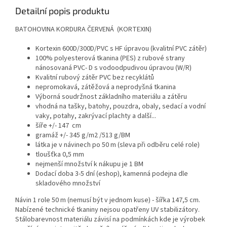
Detailní popis produktu
BATOHOVINA KORDURA ČERVENÁ (KORTEXIN)
Kortexin 600D/300D/PVC s HF úpravou (kvalitní PVC zátěr)
100% polyesterová tkanina (PES) z rubové strany
nánosovaná PVC- D s vodoodpudivou úpravou (W/R)
Kvalitní rubový zátěr PVC bez recyklátů
nepromokavá, zátěžová a neprodyšná tkanina
Výborná soudržnost základního materiálu a zátěru
vhodná na tašky, batohy, pouzdra, obaly, sedací a vodní
vaky, potahy, zakrývací plachty a další...
šíře +/- 147 cm
gramáž +/- 345 g/m2 /513 g/BM
látka je v návinech po 50 m (sleva při odběru celé role)
tloušťka 0,5 mm
nejmenší množství k nákupu je 1 BM
Dodací doba 3-5 dní (eshop), kamenná podejna dle
skladového množství
Návin 1 role 50 m (nemusí být v jednom kuse) - šířka 147,5 cm.
Nabízené technické tkaniny nejsou opatřeny UV stabilizátory.
Stálobarevnost materiálu závisí na podmínkách kde je výrobek