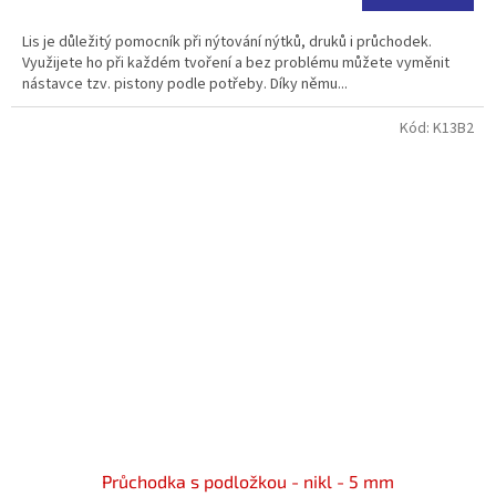
3,5
z
Lis je důležitý pomocník při nýtování nýtků, druků i průchodek.
5
Využijete ho při každém tvoření a bez problému můžete vyměnit
hvězdiček.
nástavce tzv. pistony podle potřeby. Díky němu...
Kód:
K13B2
Průchodka s podložkou - nikl - 5 mm