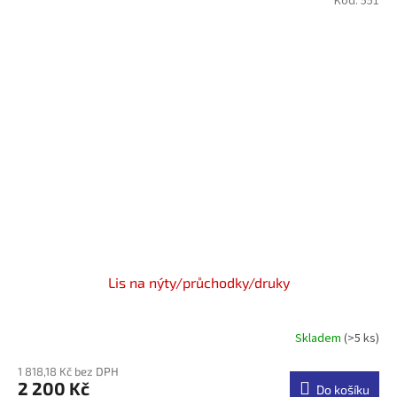
Kód:
551
Lis na nýty/průchodky/druky
Skladem
(>5 ks)
Průměrné
hodnocení
1 818,18 Kč bez DPH
produktu
2 200 Kč
je
Do košíku