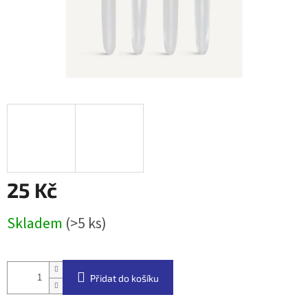
25 Kč
Měrná
Skladem
(>5 ks)
cena:
Přidat do košíku