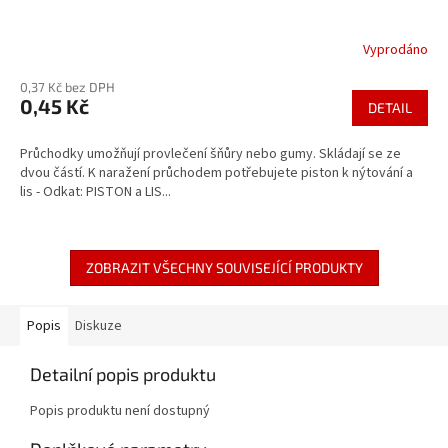
Vyprodáno
Průměrné
hodnocení
0,37 Kč bez DPH
produktu
0,45 Kč
je
DETAIL
5,0
z
Průchodky umožňují provlečení šňůry nebo gumy. Skládají se ze
5
dvou částí. K naražení průchodem potřebujete piston k nýtování a
hvězdiček.
lis - Odkat: PISTON a LIS...
ZOBRAZIT VŠECHNY SOUVISEJÍCÍ PRODUKTY
Popis
Diskuze
Detailní popis produktu
Popis produktu není dostupný