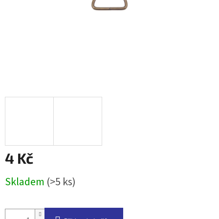
4 Kč
Měrná
Skladem
(>5 ks)
cena: