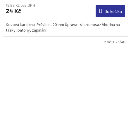
hodnocení
19,83 Kč bez DPH
produktu
24 Kč
je
Do košíku
5,0
z
Kovová karabina Průvlek - 20 mm Úprava - staromosaz Vhodná na
5
tašky, batohy, zapínání
hvězdiček.
Kód:
P25/40