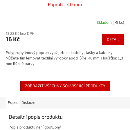
Popruh - 40 mm
Skladem
(>5 ks)
Průměrné
hodnocení
13,22 Kč bez DPH
produktu
16 Kč
je
DETAIL
5,0
z
Polypropylénový popruh využijete na batohy, tašky a kabelky.
5
Můžete tím lemovat textilní výrobky apod. Šíře: 40 mm Tloušťka: 1,3
hvězdiček.
mm Různé barvy
ZOBRAZIT VŠECHNY SOUVISEJÍCÍ PRODUKTY
Popis
Diskuze
Detailní popis produktu
Popis produktu není dostupný