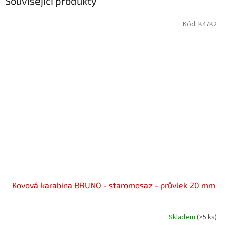
Související produkty
Kód:
K47K2
Kovová karabina BRUNO - staromosaz - průvlek 20 mm
Skladem
(>5 ks)
Průměrné