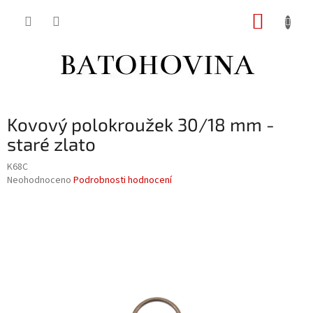
Přejít
NÁKUP
na
obsah
KOŠÍK
Kovový polokroužek 30/18 mm -
staré zlato
K68C
Průměrné
Neohodnoceno
Podrobnosti hodnocení
hodnocení
produktu
je
0,0
z
5
hvězdiček.