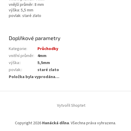
vnější průměr: 8 mm
výška: 5,5 mm
povlak: staré zlato
Doplňkové parametry
Kategorie
:
Průchodky
vnitřní průměr
:
4mm
výška:
:
5,5mm
povlak:
:
staré zlato
Položka byla vyprodána…
Z
á
Vytvořil Shoptet
p
a
t
Copyright 2026
Hanácká dílna
. Všechna práva vyhrazena.
í