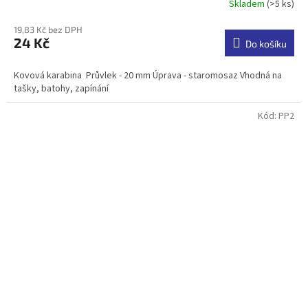
Skladem
(>5 ks)
Průměrné
hodnocení
19,83 Kč bez DPH
produktu
24 Kč
je
Do košíku
5,0
z
Kovová karabina Průvlek - 20 mm Úprava - staromosaz Vhodná na
5
tašky, batohy, zapínání
hvězdiček.
Kód:
PP2