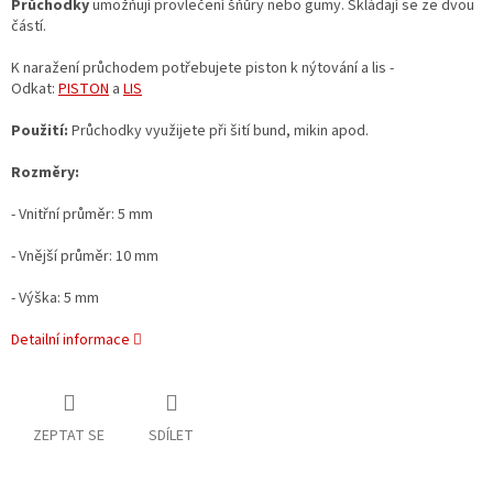
Průchodky
umožňují provlečení šňůry nebo gumy. Skládají se ze dvou
částí.
K naražení průchodem potřebujete piston k nýtování a lis -
Odkat:
PISTON
a
LIS
Použití:
Průchodky využijete při šití bund, mikin apod.
Rozměry:
- Vnitřní průměr: 5 mm
- Vnější průměr: 10 mm
- Výška: 5 mm
Detailní informace
ZEPTAT SE
SDÍLET