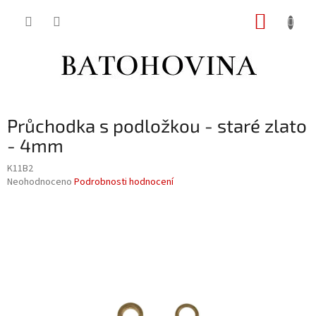
Přejít
NÁKUP
na
obsah
KOŠÍK
Průchodka s podložkou - staré zlato
- 4mm
K11B2
Průměrné
Neohodnoceno
Podrobnosti hodnocení
hodnocení
produktu
je
0,0
z
5
hvězdiček.