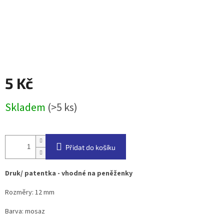
5 Kč
Měrná
Skladem
(>5 ks)
cena:
Přidat do košíku
Druk/ patentka - vhodné na peněženky
Rozměry: 12 mm
Barva: mosaz