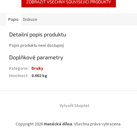
ZOBRAZIT VŠECHNY SOUVISEJÍCÍ PRODUKTY
Popis
Diskuze
Detailní popis produktu
Popis produktu není dostupný
Doplňkové parametry
Kategorie
:
Druky
Hmotnost
:
0.002 kg
Z
á
Vytvořil Shoptet
p
a
t
Copyright 2026
Hanácká dílna
. Všechna práva vyhrazena.
í