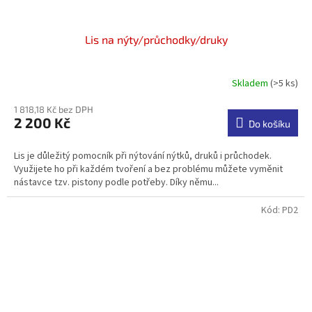
Lis na nýty/průchodky/druky
Skladem
(>5 ks)
Průměrné
hodnocení
1 818,18 Kč bez DPH
produktu
2 200 Kč
je
Do košíku
3,5
z
Lis je důležitý pomocník při nýtování nýtků, druků i průchodek.
5
Využijete ho při každém tvoření a bez problému můžete vyměnit
hvězdiček.
nástavce tzv. pistony podle potřeby. Díky němu...
Kód:
PD2