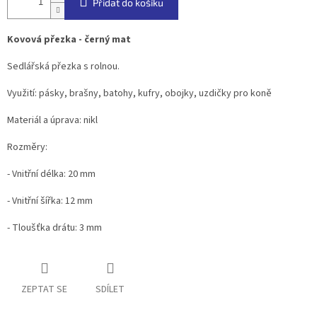
Přidat do košíku
Kovová přezka - černý mat
Sedlářská přezka s rolnou.
Využití: pásky, brašny, batohy, kufry, obojky, uzdičky pro koně
Materiál a úprava: nikl
Rozměry:
- Vnitřní délka: 20 mm
- Vnitřní šířka: 12 mm
- Tloušťka drátu: 3 mm
ZEPTAT SE
SDÍLET