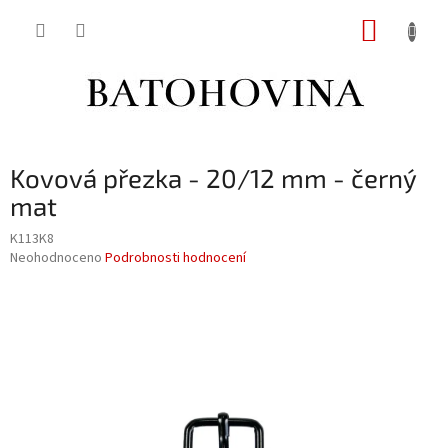
Přejít
NÁKUP
na
obsah
KOŠÍK
Kovová přezka - 20/12 mm - černý
mat
K113K8
Průměrné
Neohodnoceno
Podrobnosti hodnocení
hodnocení
produktu
je
0,0
z
5
hvězdiček.