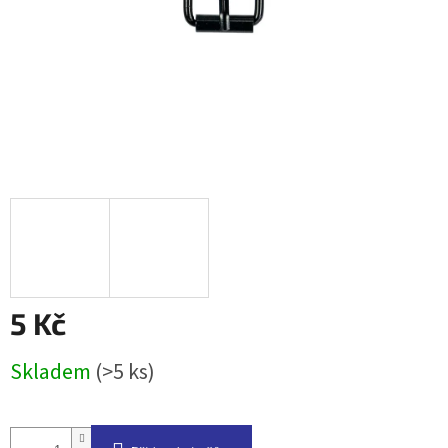
5 Kč
Měrná
Skladem
(>5 ks)
cena: