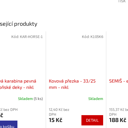
TISK
sející produkty
Kód:
KAR-HORSE-1
Kód:
K105K6
á karabina pevná
Kovová přezka - 33/25
SEMIŠ - 
oňské deky - nikl
mm - nikl
- průvlek 25 mm
Skladem
(5 ks)
Skladem
rné
Průměrné
cení
hodnocení
Kč bez DPH
12,40 Kč bez
155,37 Kč b
ktu
produktu
Kč
DPH
DPH
je
15 Kč
188 Kč
DETAIL
3,8
z
o košíku