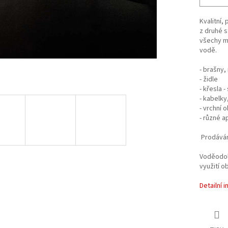
Kvalitní,
z druhé s
všechy mo
vodě.
- brašny,
- židle
- křesla 
- kabelk
- vrchní 
- různé a
Prodávám
Voděodoln
využití o
Detailní 