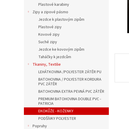
n
Plastové karabiny
e
Zipy a zipové pásmo
l
Jezdce k plastovým zipům
Plastové zipy
Kovové zipy
Suché zipy
Jezdce ke kovovým zipům
Taháčky k jezdcům
Tkaniny, Textilie
LEHÁTKOVINA /POLYESTER ZÁTĚR PU
BATOHOVINA / POLYESTER KORDURA
PVC ZÁTĚR
BATOHOVINA EXTRA PEVNÁ PVC ZÁTĚR
PREMIUM BATOHOVINA DOUBLE PVC -
PATRICIA
EKOKŮŽE - KOŽENKY
PODŠÍVKY POLYESTER
Popruhy