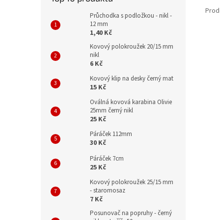
Prod
Průchodka s podložkou - nikl -
12 mm
1,40 Kč
Kovový polokroužek 20/15 mm
nikl
6 Kč
Kovový klip na desky černý mat
15 Kč
Oválná kovová karabina Olivie
25mm černý nikl
25 Kč
Páráček 112mm
30 Kč
Páráček 7cm
25 Kč
Kovový polokroužek 25/15 mm
- staromosaz
7 Kč
Posunovač na popruhy - černý