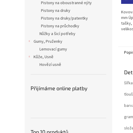
Pistony na oboustranné nýty
5
hvězdi
Pistony na druky
Kovová
mm Úpr
Pistony na druky/patentky
tašky,
Pistony na průchodky
veliko
Nůžky a šicí potřeby
otočná
navrže
Gumy, Pruženky
Lemovací gumy
Popi
Kůže, Usně
Hovězí usně
Det
šířk
Přijímáme online platby
tlou
barv
gram
slož
Top 10 produktů