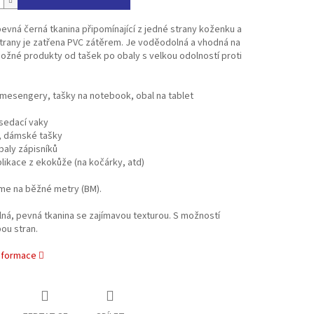
 pevná černá tkanina připomínající z jedné strany koženku a
trany je zatřena PVC zátěrem. Je voděodolná a vhodná na
žné produkty od tašek po obaly s velkou odolností proti
 mesengery, tašky na notebook, obal na tablet
- sedací vaky
y, dámské tašky
obaly zápisníků
plikace z ekokůže (na kočárky, atd)
e na běžné metry (BM).
á, pevná tkanina se zajímavou texturou. S možností
bou stran.
informace