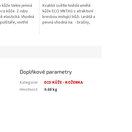
5
o kůže Velmi jemná
Kvalitní světle hnědá umělá
hvězdiček.
co kůže. Z rubu
kůže ECO VINTAG s atraktivní
ně elastická. Vhodná
kresbou imitující kůži. Lesklá a
polštáře, vnitřní
pevná vhodná na: - brašny,
pod., prodáváme na
mesengery, tašky na
y (BM).
notebook, obal na tablet-
jídelní...
Doplňkové parametry
Kategorie
:
ECO KŮŽE - KOŽENKA
Hmotnost
:
0.68 kg