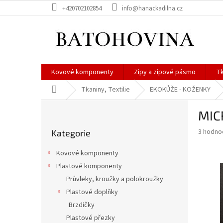
Přejít
+420702102854
info@hanackadilna.cz
na
obsah
Kovové komponenty
Zipy a zipové pásmo
Tk
Domů
Tkaniny, Textilie
EKOKŮŽE - KOŽENKY
P
MICR
o
Přeskočit
s
Průměr
3 hodno
Kategorie
kategorie
t
hodnoce
r
produkt
Kovové komponenty
a
je
Plastové komponenty
4,7
n
z
Průvleky, kroužky a polokroužky
n
5
í
Plastové doplňky
hvězdič
p
Brzdičky
a
Plastové přezky