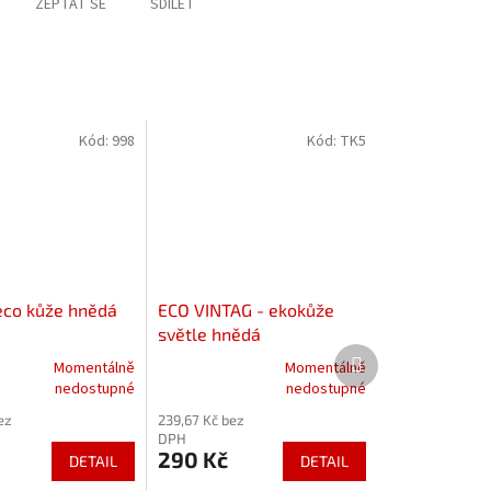
ZEPTAT SE
SDÍLET
Kód:
998
Kód:
TK5
eco kůže hnědá
ECO VINTAG - ekokůže
světle hnědá
Další
Momentálně
Momentálně
produkt
Průměrné
nedostupné
nedostupné
hodnocení
ez
239,67 Kč bez
produktu
DPH
je
290 Kč
DETAIL
DETAIL
4,5
z