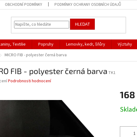
OBCHODNÍ PODMÍNKY
PODMÍNKY OCHRANY OSOBNÍCH ÚDAJŮ
HLEDAT
aniny, Textilie
Popruhy
Lemovky, kedr, šňůry
Výztuhy
MICRO FIB - polyester černá barva
O FIB - polyester černá barva
TK1
né
cení
Podrobnosti hodnocení
ní
168
u
Měrná
Skla
cena:
ek.