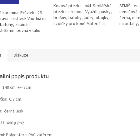
5
Kovová přezka - nikl Sedlářská
SEMIŠ - ec
ček.
hvězdiček.
přezka s rolnou. Využití: pásky,
semišová e
 karabina Průvlek - 25
brašny, batohy, kufry, obojky,
černá, mír
ava - nikl lesk Vhodná na
uzdičky pro koně Materiál a
na potahy, 
 batohy, zapínání
úprava: nikl Rozměry: - Vnitřní...
výstelky a
st 65 mm pevná v tahu
běžné metr
 Karabina speciálně
ná pro...
s
Diskuze
ailní popis produktu
a: 148 cm +/- 8cm
šťka: 0,7 cm
a: černá lesk
áž: 460 g/m2
ení: Polyester s PVC zátěrem