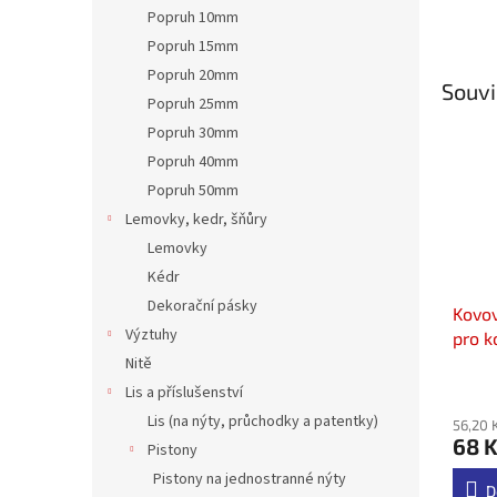
Popruh 10mm
Popruh 15mm
Popruh 20mm
Souvi
Popruh 25mm
Popruh 30mm
Popruh 40mm
Popruh 50mm
Lemovky, kedr, šňůry
Lemovky
Kédr
Dekorační pásky
Kovov
Výztuhy
pro k
lesk 
Nitě
Průmě
Lis a příslušenství
hodno
Lis (na nýty, průchodky a patentky)
56,20 
produ
68 
je
Pistony
5,0
Pistony na jednostranné nýty
z
D