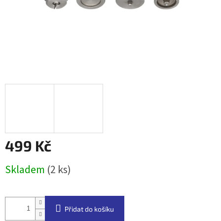
499 Kč
Měrná
Skladem
(2 ks)
cena:
Přidat do košíku