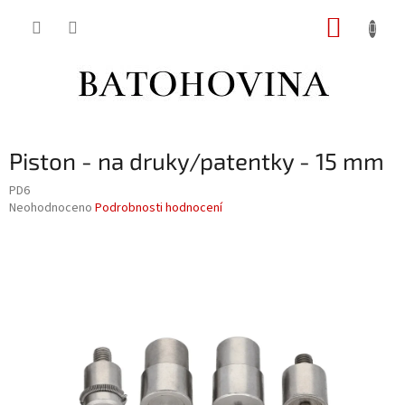
Přejít
NÁKUP
na
obsah
KOŠÍK
Piston - na druky/patentky - 15 mm
PD6
Průměrné
Neohodnoceno
Podrobnosti hodnocení
hodnocení
produktu
je
0,0
z
5
hvězdiček.