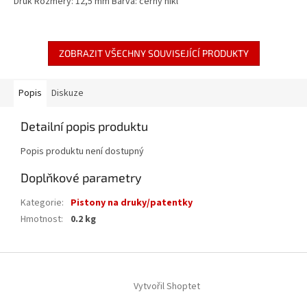
Druk Rozměry: 12,5 mm Barva: černý nikl
ZOBRAZIT VŠECHNY SOUVISEJÍCÍ PRODUKTY
Popis
Diskuze
Detailní popis produktu
Popis produktu není dostupný
Doplňkové parametry
Kategorie
:
Pistony na druky/patentky
Hmotnost
:
0.2 kg
Z
á
Vytvořil Shoptet
p
a