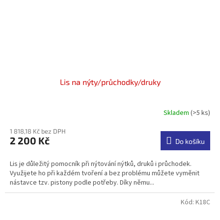
Lis na nýty/průchodky/druky
Skladem
(>5 ks)
Průměrné
hodnocení
1 818,18 Kč bez DPH
produktu
2 200 Kč
je
Do košíku
3,5
z
Lis je důležitý pomocník při nýtování nýtků, druků i průchodek.
5
Využijete ho při každém tvoření a bez problému můžete vyměnit
hvězdiček.
nástavce tzv. pistony podle potřeby. Díky němu...
Kód:
K18C