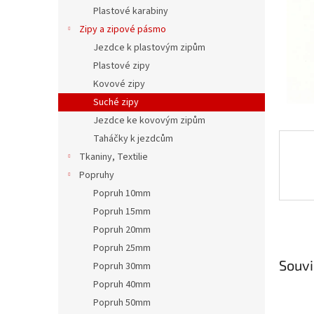
n
Plastové karabiny
e
Zipy a zipové pásmo
l
Jezdce k plastovým zipům
Plastové zipy
Kovové zipy
Suché zipy
Jezdce ke kovovým zipům
Taháčky k jezdcům
Tkaniny, Textilie
Popruhy
Popruh 10mm
Popruh 15mm
Popruh 20mm
Popruh 25mm
Souvi
Popruh 30mm
Popruh 40mm
Popruh 50mm