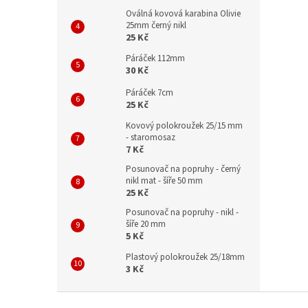
Oválná kovová karabina Olivie
25mm černý nikl
25 Kč
Páráček 112mm
30 Kč
Páráček 7cm
25 Kč
Kovový polokroužek 25/15 mm
- staromosaz
7 Kč
Posunovač na popruhy - černý
nikl mat - šíře 50 mm
25 Kč
Posunovač na popruhy - nikl -
šíře 20 mm
5 Kč
Plastový polokroužek 25/18mm
3 Kč
Z