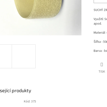
SUCHÝ ZI
Využití: 
apod.
Materiál 
Šířka - 
Barva - 
TISK
sející produkty
Kód:
375