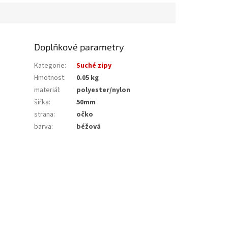
Doplňkové parametry
Kategorie
:
Suché zipy
Hmotnost
:
0.05 kg
materiál
:
polyester/nylon
šířka
:
50mm
strana
:
očko
barva
:
béžová