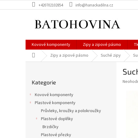
Přejít
+420702102854
info@hanackadilna.cz
na
obsah
Kovové komponenty
Zipy a zipové pásmo
Tk
Domů
Zipy a zipové pásmo
Suché zipy
Su
P
Suc
o
Přeskočit
s
Průměr
Neohod
Kategorie
kategorie
t
hodnoce
r
produkt
Kovové komponenty
a
je
Plastové komponenty
0,0
n
z
Průvleky, kroužky a polokroužky
n
5
í
Plastové doplňky
hvězdič
p
Brzdičky
a
Plastové přezky