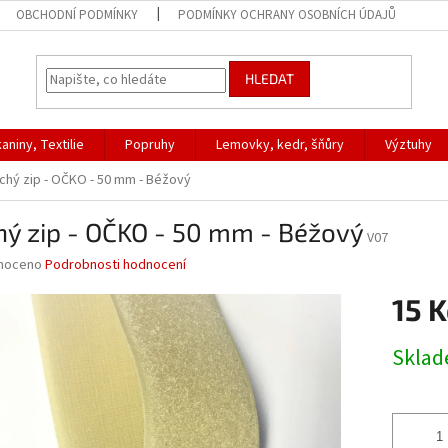
OBCHODNÍ PODMÍNKY
PODMÍNKY OCHRANY OSOBNÍCH ÚDAJŮ
HLEDAT
aniny, Textilie
Popruhy
Lemovky, kedr, šňůry
Výztuhy
chý zip - OČKO - 50 mm - Béžový
hý zip - OČKO - 50 mm - Béžový
V07
né
noceno
Podrobnosti hodnocení
ní
15 K
u
Měrná
Skla
cena:
ek.