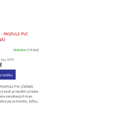
 - PASPULE PVC
NÁ)
Skladem
(>5 bm)
rné
cení
č bez DPH
ktu
č
o košíku
ček.
 PASPULE PVC (ČERNÁ)
vý kedr je ideální výztuha
rana namáhaných hran.
áme jej na batohy, tašky,
y, obaly. Praporek 4/10
C kédr má široké...