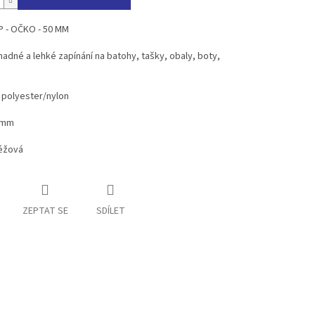
P - OČKO - 50 MM
Snadné a lehké zapínání na batohy, tašky, obaly, boty,
- polyester/nylon
50mm
béžová
ZEPTAT SE
SDÍLET