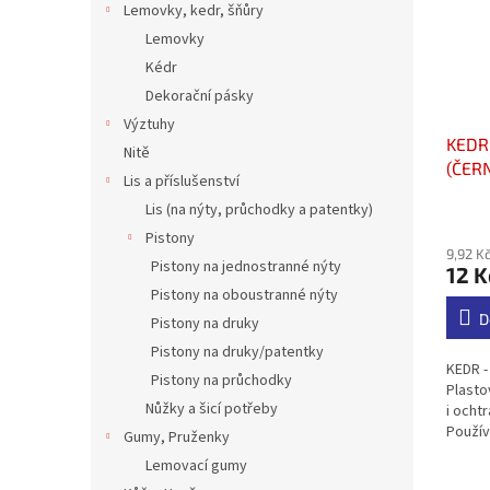
Lemovky, kedr, šňůry
Lemovky
Kédr
Dekorační pásky
Výztuhy
KEDR
Nitě
(ČER
Lis a příslušenství
Lis (na nýty, průchodky a patentky)
Průmě
hodno
Pistony
9,92 K
produ
Pistony na jednostranné nýty
12 K
je
Pistony na oboustranné nýty
5,0
z
D
Pistony na druky
5
Pistony na druky/patentky
hvězdi
KEDR -
Pistony na průchodky
Plasto
Nůžky a šicí potřeby
i ocht
Použív
Gumy, Pruženky
kabelk
Lemovací gumy
mm. PV