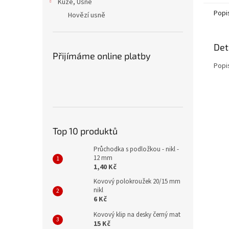
Kůže, Usně
Popi
Hovězí usně
Det
Přijímáme online platby
Popi
Top 10 produktů
Průchodka s podložkou - nikl -
12 mm
1,40 Kč
Kovový polokroužek 20/15 mm
nikl
6 Kč
Kovový klip na desky černý mat
15 Kč