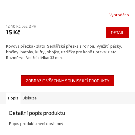
Vyprodáno
12,40 Kč bez DPH
15 Kč
DETAIL
Kovová přezka - zlato Sedlářská přezka s rolnou. Využití: pásky,
brašny, batohy, kufry, obojky, uzdičky pro koně Úprava: zlato
Rozměry: - Vnitřní délka: 33 mm...
ZOBRAZIT VŠECHNY SOUVISEJÍCÍ PRODUKTY
Popis
Diskuze
Detailní popis produktu
Popis produktu není dostupný