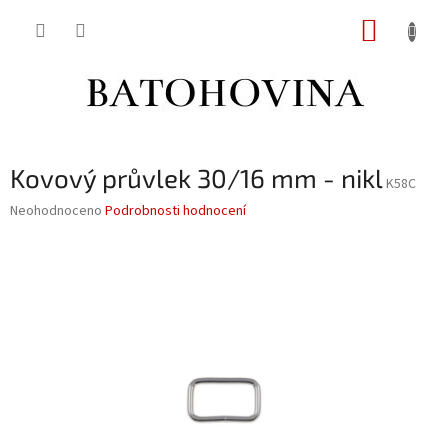
Přejít
NÁKUP
na
obsah
KOŠÍK
Kovový průvlek 30/16 mm - nikl
K58C
Průměrné
Neohodnoceno
Podrobnosti hodnocení
hodnocení
produktu
je
0,0
z
5
hvězdiček.