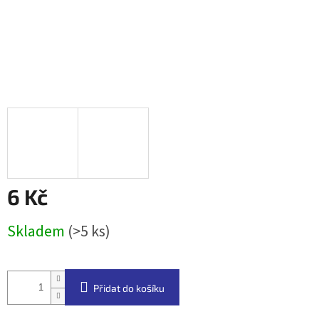
6 Kč
Měrná
Skladem
(>5 ks)
cena:
Přidat do košíku