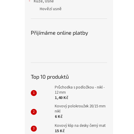
Kůže, Usně
Hovězí usně
Přijímáme online platby
Top 10 produktů
Průchodka s podložkou - nikl -
12 mm
1,40 Kč
Kovový polokroužek 20/15 mm
nikl
6 Kč
Kovový klip na desky černý mat
15 Kč