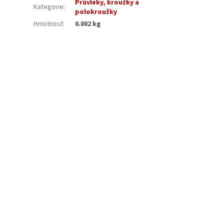
Průvleky, kroužky a
Kategorie
:
polokroužky
Hmotnost
:
0.002 kg