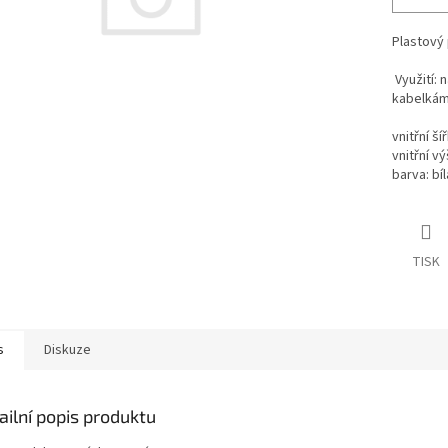
Plastový 
Využití: 
kabelkám
vnitřní š
vnitřní v
barva: bíl
TISK
s
Diskuze
ailní popis produktu