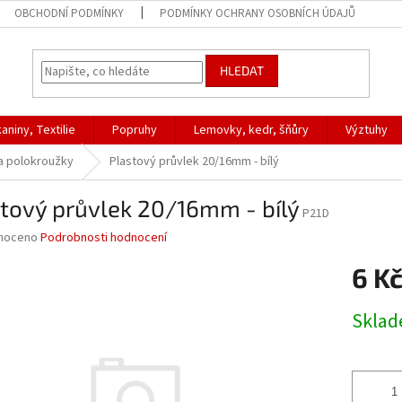
OBCHODNÍ PODMÍNKY
PODMÍNKY OCHRANY OSOBNÍCH ÚDAJŮ
HLEDAT
aniny, Textilie
Popruhy
Lemovky, kedr, šňůry
Výztuhy
 a polokroužky
Plastový průvlek 20/16mm - bílý
tový průvlek 20/16mm - bílý
P21D
né
noceno
Podrobnosti hodnocení
ní
6 K
u
Měrná
Skla
cena:
ek.