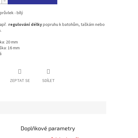
průvlek - bílý
např.
regulování délky
popruhu k batohům, taškám nebo
.
ířka: 20 mm
ýška: 16 mm
á
ZEPTAT SE
SDÍLET
Doplňkové parametry