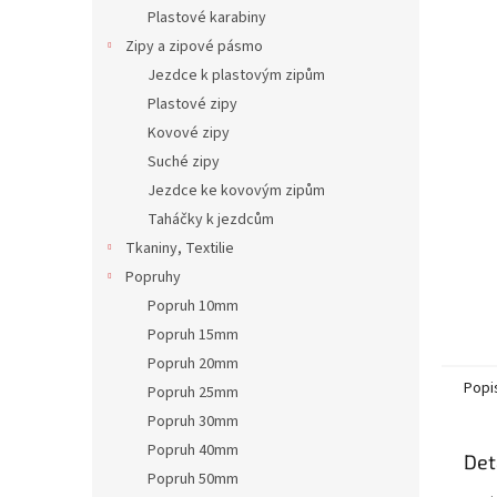
n
Plastové karabiny
e
Zipy a zipové pásmo
l
Jezdce k plastovým zipům
Plastové zipy
Kovové zipy
Suché zipy
Jezdce ke kovovým zipům
Taháčky k jezdcům
Tkaniny, Textilie
Popruhy
Popruh 10mm
Popruh 15mm
Popruh 20mm
Popi
Popruh 25mm
Popruh 30mm
Popruh 40mm
Det
Popruh 50mm