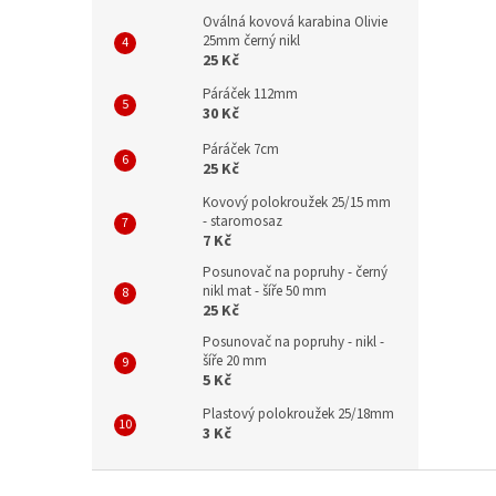
Oválná kovová karabina Olivie
25mm černý nikl
25 Kč
Páráček 112mm
30 Kč
Páráček 7cm
25 Kč
Kovový polokroužek 25/15 mm
- staromosaz
7 Kč
Posunovač na popruhy - černý
nikl mat - šíře 50 mm
25 Kč
Posunovač na popruhy - nikl -
šíře 20 mm
5 Kč
Plastový polokroužek 25/18mm
3 Kč
Z