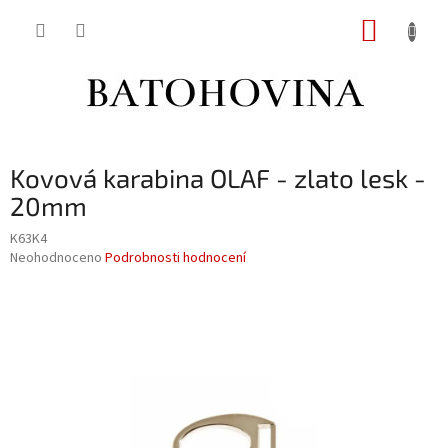
Přejít
NÁKUP
na
obsah
KOŠÍK
Kovová karabina OLAF - zlato lesk -
20mm
K63K4
Průměrné
Neohodnoceno
Podrobnosti hodnocení
hodnocení
produktu
je
0,0
z
5
hvězdiček.