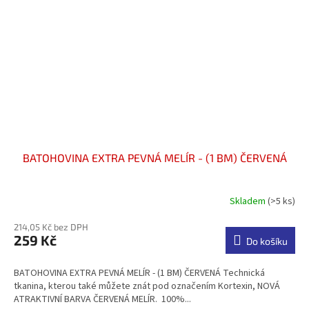
BATOHOVINA EXTRA PEVNÁ MELÍR - (1 BM) ČERVENÁ
Skladem
(>5 ks)
Průměrné
hodnocení
214,05 Kč bez DPH
produktu
259 Kč
je
Do košíku
4,3
z
BATOHOVINA EXTRA PEVNÁ MELÍR - (1 BM) ČERVENÁ Technická
5
tkanina, kterou také můžete znát pod označením Kortexin, NOVÁ
hvězdiček.
ATRAKTIVNÍ BARVA ČERVENÁ MELÍR. 100%...