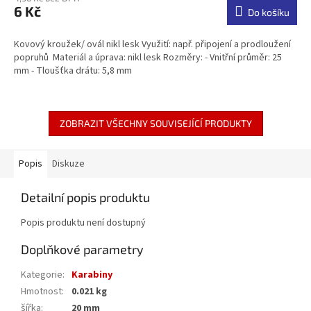
6 Kč
Do košíku
Kovový kroužek/ ovál nikl lesk Využití: např. připojení a prodloužení
popruhů Materiál a úprava: nikl lesk Rozměry: - Vnitřní průměr: 25
mm - Tloušťka drátu: 5,8 mm
ZOBRAZIT VŠECHNY SOUVISEJÍCÍ PRODUKTY
Popis
Diskuze
Detailní popis produktu
Popis produktu není dostupný
Doplňkové parametry
Kategorie
:
Karabiny
Hmotnost
:
0.021 kg
šířka
:
20 mm