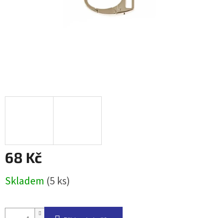
68 Kč
Měrná
Skladem
(5 ks)
cena: