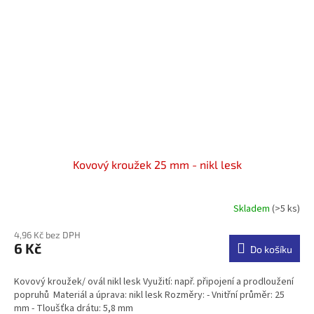
Kovový kroužek 25 mm - nikl lesk
Skladem
(>5 ks)
4,96 Kč bez DPH
6 Kč
Do košíku
Kovový kroužek/ ovál nikl lesk Využití: např. připojení a prodloužení
popruhů Materiál a úprava: nikl lesk Rozměry: - Vnitřní průměr: 25
mm - Tloušťka drátu: 5,8 mm