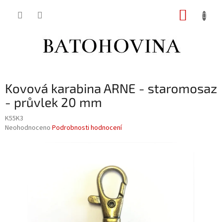
Přejít
NÁKUP
na
obsah
KOŠÍK
Kovová karabina ARNE - staromosaz
- průvlek 20 mm
K55K3
Průměrné
Neohodnoceno
Podrobnosti hodnocení
hodnocení
produktu
je
0,0
z
5
hvězdiček.