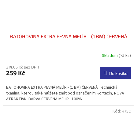
BATOHOVINA EXTRA PEVNÁ MELÍR - (1 BM) ČERVENÁ
Skladem
(>5 ks)
Průměrné
hodnocení
214,05 Kč bez DPH
produktu
259 Kč
je
Do košíku
4,3
z
BATOHOVINA EXTRA PEVNÁ MELÍR - (1 BM) ČERVENÁ Technická
5
tkanina, kterou také můžete znát pod označením Kortexin, NOVÁ
hvězdiček.
ATRAKTIVNÍ BARVA ČERVENÁ MELÍR. 100%...
Kód:
K75C