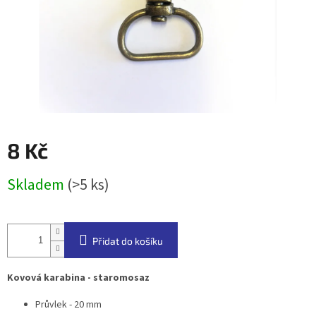
8 Kč
Měrná
Skladem
(>5 ks)
cena:
Přidat do košíku
Kovová karabina - staromosaz
Průvlek - 20 mm