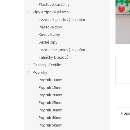
n
Plastové karabiny
e
Zipy a zipové pásmo
l
Jezdce k plastovým zipům
Plastové zipy
Kovové zipy
Suché zipy
Jezdce ke kovovým zipům
Taháčky k jezdcům
Tkaniny, Textilie
Popruhy
Popruh 10mm
Popruh 15mm
Popruh 20mm
Popruh 25mm
Popruh 30mm
Popi
Popruh 40mm
Popruh 50mm