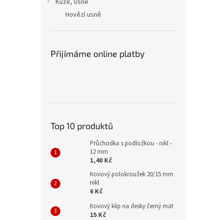
Kůže, Usně
Hovězí usně
Přijímáme online platby
Top 10 produktů
Průchodka s podložkou - nikl -
12 mm
1,40 Kč
Kovový polokroužek 20/15 mm
nikl
6 Kč
Kovový klip na desky černý mat
15 Kč