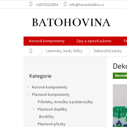
Přejít
+420702102854
info@hanackadilna.cz
na
obsah
Kovové komponenty
Zipy a zipové pásmo
Tk
Domů
Lemovky, kedr, šňůry
Dekorační pásky
P
Deko
o
Přeskočit
s
Kategorie
kategorie
Novin
t
r
Kovové komponenty
a
Plastové komponenty
n
Průvleky, kroužky a polokroužky
n
í
Plastové doplňky
p
Brzdičky
a
Plastové přezky