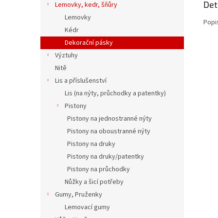
Det
Lemovky, kedr, šňůry
Lemovky
Popi
Kédr
Dekorační pásky
Výztuhy
Nitě
Lis a příslušenství
Lis (na nýty, průchodky a patentky)
Pistony
Pistony na jednostranné nýty
Pistony na oboustranné nýty
Pistony na druky
Pistony na druky/patentky
Pistony na průchodky
Nůžky a šicí potřeby
Gumy, Pruženky
Lemovací gumy