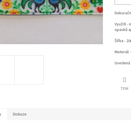
Dekorační
Využití -
opasků a
Šířka - 
Materiál 
Uvedená 
TISK
s
Diskuze