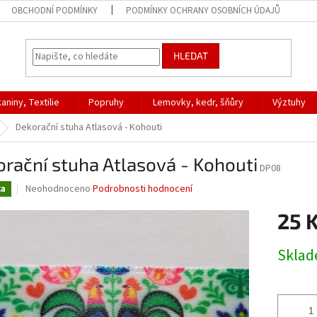
OBCHODNÍ PODMÍNKY
PODMÍNKY OCHRANY OSOBNÍCH ÚDAJŮ
HLEDAT
aniny, Textilie
Popruhy
Lemovky, kedr, šňůry
Výztuhy
Dekorační stuha Atlasová - Kohouti
rační stuha Atlasová - Kohouti
DP08
Průměrné
Neohodnoceno
Podrobnosti hodnocení
ka
hodnocení
produktu
25 
je
0,0
Měrná
Skla
z
cena:
5
hvězdiček.