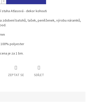
 stuha Atlasová - dekor kohouti
 na zdobení batohů, tašek, peněženek, výrobu náramků,
pod.
20mm
- 100% polyester
cena je za 1 bm.
ZEPTAT SE
SDÍLET