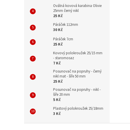
Oválná kovová karabina Olivie
25mm černý nikl
25 Kč
Páráček 112mm
30 Kč
Páráček 7cm
25 Kč
Kovový polokroužek 25/15 mm
- staromosaz
7 Kč
Posunovač na popruhy - černý
nikl mat - šíře 50 mm
25 Kč
Posunovač na popruhy - nikl -
šíře 20 mm
5 Kč
Plastový polokroužek 25/18mm
3 Kč
Z