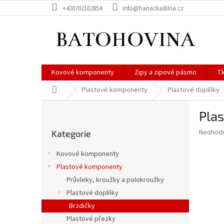
Přejít
+420702102854
info@hanackadilna.cz
na
obsah
Kovové komponenty
Zipy a zipové pásmo
Tk
Domů
Plastové komponenty
Plastové doplňky
P
Plas
o
Přeskočit
s
Průměr
Neohod
Kategorie
kategorie
t
hodnoce
r
produkt
Kovové komponenty
a
je
Plastové komponenty
0,0
n
z
Průvleky, kroužky a polokroužky
n
5
í
Plastové doplňky
hvězdič
p
Brzdičky
a
Plastové přezky