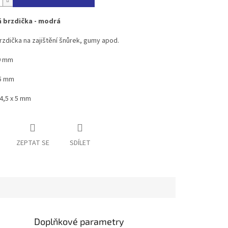
 brzdička - modrá
Brzdička na zajištění šnůrek, gumy apod.
19 mm
15 mm
 4,5 x 5 mm
ZEPTAT SE
SDÍLET
Doplňkové parametry