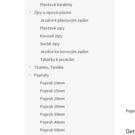
n
Plastové karabiny
e
Zipy a zipové pásmo
l
Jezdce k plastovým zipům
Plastové zipy
Kovové zipy
Suché zipy
Jezdce ke kovovým zipům
Taháčky k jezdcům
Tkaniny, Textilie
Popruhy
Popruh 10mm
Popruh 15mm
Popruh 20mm
Popruh 25mm
Popi
Popruh 30mm
Popruh 40mm
Popruh 50mm
Det