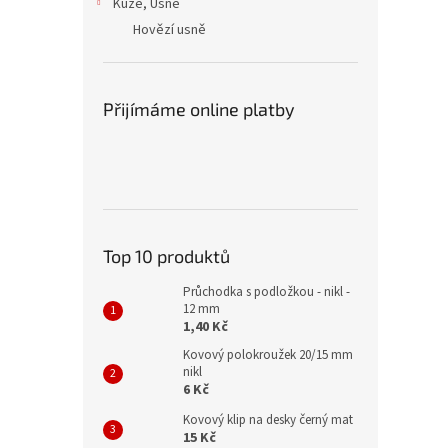
Kůže, Usně
Hovězí usně
Přijímáme online platby
Top 10 produktů
Průchodka s podložkou - nikl -
12 mm
1,40 Kč
Kovový polokroužek 20/15 mm
nikl
6 Kč
Kovový klip na desky černý mat
15 Kč