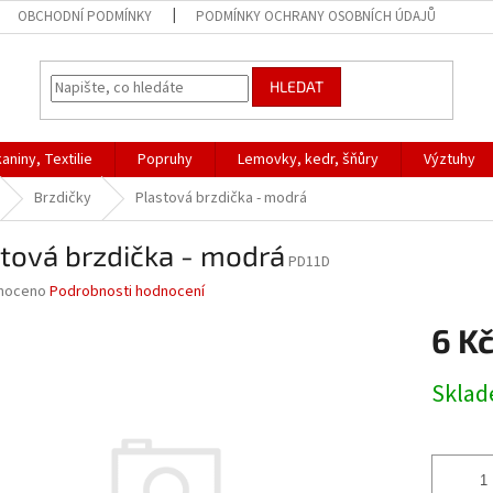
OBCHODNÍ PODMÍNKY
PODMÍNKY OCHRANY OSOBNÍCH ÚDAJŮ
HLEDAT
aniny, Textilie
Popruhy
Lemovky, kedr, šňůry
Výztuhy
Brzdičky
Plastová brzdička - modrá
tová brzdička - modrá
PD11D
né
noceno
Podrobnosti hodnocení
ní
6 K
u
Měrná
Skla
cena:
ek.