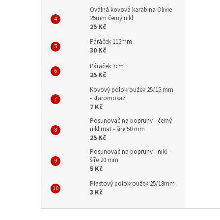
Oválná kovová karabina Olivie
25mm černý nikl
25 Kč
Páráček 112mm
30 Kč
Páráček 7cm
25 Kč
Kovový polokroužek 25/15 mm
- staromosaz
7 Kč
Posunovač na popruhy - černý
nikl mat - šíře 50 mm
25 Kč
Posunovač na popruhy - nikl -
šíře 20 mm
5 Kč
Plastový polokroužek 25/18mm
3 Kč
Z