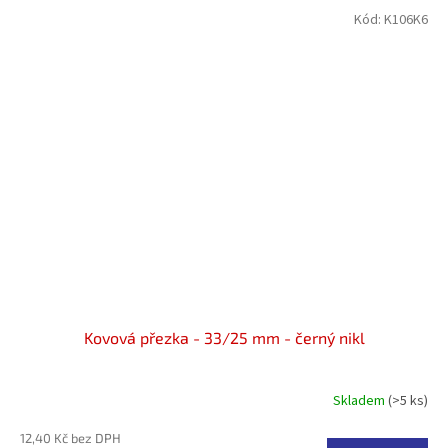
Kód:
K106K6
Kovová přezka - 33/25 mm - černý nikl
Skladem
(>5 ks)
Průměrné
hodnocení
12,40 Kč bez DPH
produktu