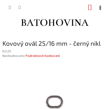
Přejít
NÁKUP
na
obsah
KOŠÍK
Kovový ovál 25/16 mm - černý nikl
K113C
Průměrné
Neohodnoceno
Podrobnosti hodnocení
hodnocení
produktu
je
0,0
z
5
hvězdiček.