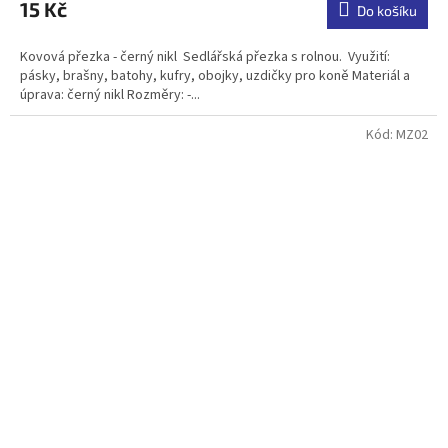
15 Kč
je
Do košíku
5,0
z
Kovová přezka - černý nikl Sedlářská přezka s rolnou. Využití:
5
pásky, brašny, batohy, kufry, obojky, uzdičky pro koně Materiál a
hvězdiček.
úprava: černý nikl Rozměry: -...
Kód:
MZ02