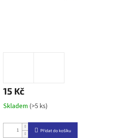
15 Kč
Měrná
Skladem
(>5 ks)
cena:
Přidat do košíku