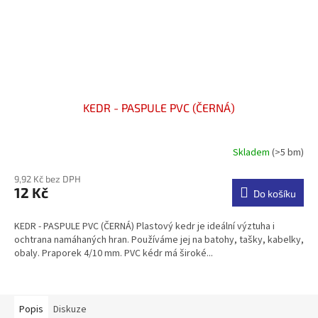
KEDR - PASPULE PVC (ČERNÁ)
Skladem
(>5 bm)
Průměrné
hodnocení
9,92 Kč bez DPH
produktu
12 Kč
je
Do košíku
5,0
z
KEDR - PASPULE PVC (ČERNÁ) Plastový kedr je ideální výztuha i
5
ochtrana namáhaných hran. Používáme jej na batohy, tašky, kabelky,
hvězdiček.
obaly. Praporek 4/10 mm. PVC kédr má široké...
Popis
Diskuze