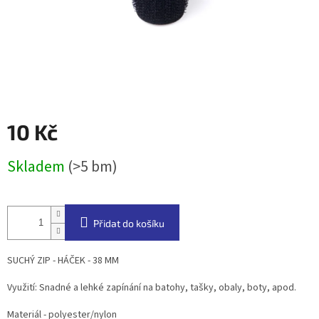
10 Kč
Měrná
Skladem
(>5 bm)
cena:
Přidat do košíku
SUCHÝ ZIP - HÁČEK - 38 MM
Využití: Snadné a lehké zapínání na batohy, tašky, obaly, boty, apod.
Materiál - polyester/nylon