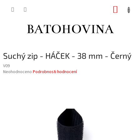
Přejít
NÁKUP
na
obsah
KOŠÍK
Suchý zip - HÁČEK - 38 mm - Černý
V09
Průměrné
Neohodnoceno
Podrobnosti hodnocení
hodnocení
produktu
je
0,0
z
5
hvězdiček.