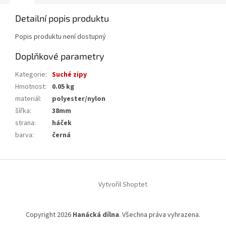
Detailní popis produktu
Popis produktu není dostupný
Doplňkové parametry
Kategorie
:
Suché zipy
Hmotnost
:
0.05 kg
materiál
:
polyester/nylon
šířka
:
38mm
strana
:
háček
barva
:
černá
Z
á
Vytvořil Shoptet
p
a
t
Copyright 2026
Hanácká dílna
. Všechna práva vyhrazena.
í