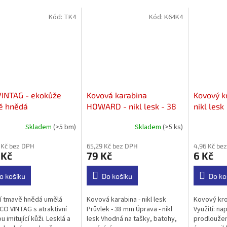
Kód:
TK4
Kód:
K64K4
VINTAG - ekokůže
Kovová karabina
Kovový k
ě hnědá
HOWARD - nikl lesk - 38
nikl lesk
mm
Skladem
(>5 bm)
Skladem
(>5 ks)
rné
cení
 Kč bez DPH
65,29 Kč bez DPH
4,96 Kč be
ktu
 Kč
79 Kč
6 Kč
o košíku
Do košíku
Do ko
ček.
ní tmavě hnědá umělá
Kovová karabina - nikl lesk
Kovový krou
CO VINTAG s atraktivní
Průvlek - 38 mm Úprava - nikl
Využití: nap
 imitující kůži. Lesklá a
lesk Vhodná na tašky, batohy,
prodloužen