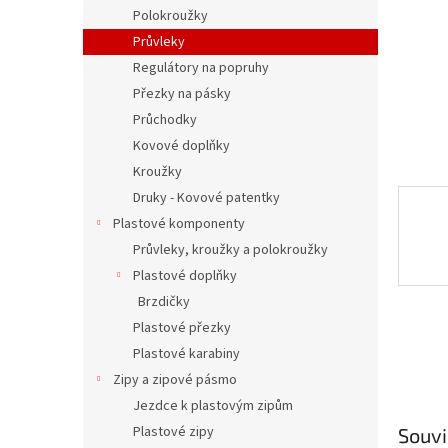
n
Polokroužky
e
Průvleky
l
Regulátory na popruhy
Přezky na pásky
Průchodky
Kovové doplňky
Kroužky
Druky - Kovové patentky
Plastové komponenty
Průvleky, kroužky a polokroužky
Plastové doplňky
Brzdičky
Plastové přezky
Plastové karabiny
Zipy a zipové pásmo
Jezdce k plastovým zipům
Plastové zipy
Souvi