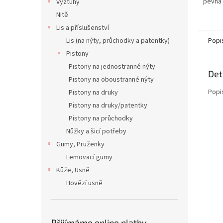
pevná 
Výztuhy
meseng
Nitě
notebo
Lis a příslušenství
jídelní..
Lis (na nýty, průchodky a patentky)
Popi
Pistony
Pistony na jednostranné nýty
Det
Pistony na oboustranné nýty
Popi
Pistony na druky
Pistony na druky/patentky
Pistony na průchodky
Nůžky a šicí potřeby
Gumy, Pruženky
Lemovací gumy
Kůže, Usně
Hovězí usně
Přijímáme online platby