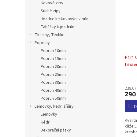
Kovové zipy
Suché zipy
Jezdce ke kovovým zipům
Taháčky k jezdcům
Tkaniny, Textilie
Popruhy
Popruh 10mm
ECO 
Popruh 15mm
tmav
Popruh 20mm
Popruh 25mm
Průmě
Popruh 30mm
hodno
239,67
produ
Popruh 40mm
290
je
Popruh 50mm
4,8
Lemovky, kedr, šňůry
z
D
5
Lemovky
hvězdi
Kvalit
Kédr
kůže E
Dekorační pásky
kresbou