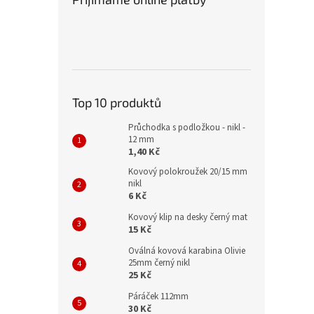
Top 10 produktů
Průchodka s podložkou - nikl -
12 mm
1,40 Kč
Kovový polokroužek 20/15 mm
nikl
6 Kč
Kovový klip na desky černý mat
15 Kč
Oválná kovová karabina Olivie
25mm černý nikl
25 Kč
Páráček 112mm
30 Kč