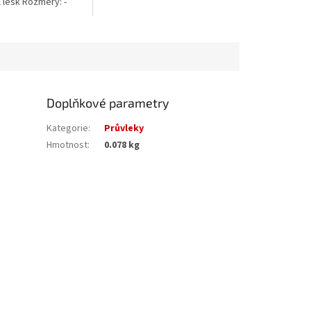
úprava: nikl Rozměry: - Vnitřní...
l lesk Rozměry: -
měr: 25 mm -
rátu: 5,8 mm
Doplňkové parametry
Kategorie
:
Průvleky
Hmotnost
:
0.078 kg