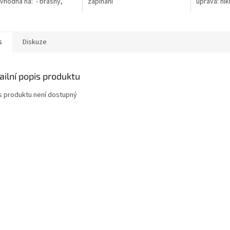
vhodná na: - brašny,
zapínání
úprava: nik
ery, tašky na
Vnitřní prů
ok, obal na tablet-
Tloušťka d
.
s
Diskuze
ailní popis produktu
s produktu není dostupný