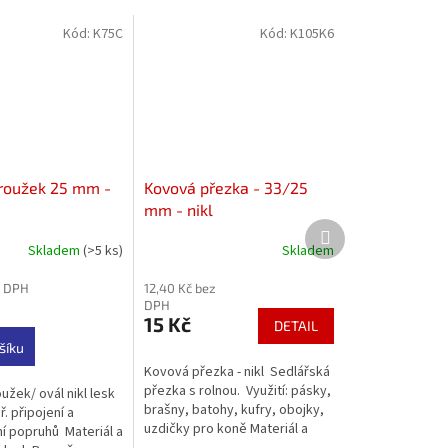
Kód:
K75C
Kód:
K105K6
roužek 25 mm -
Kovová přezka - 33/25
mm - nikl
Další
produkt
Skladem
(>5 ks)
Skladem
z DPH
12,40 Kč bez
DPH
15 Kč
DETAIL
šíku
Kovová přezka - nikl Sedlářská
přezka s rolnou. Využití: pásky,
žek/ ovál nikl lesk
brašny, batohy, kufry, obojky,
ř. připojení a
uzdičky pro koně Materiál a
í popruhů Materiál a