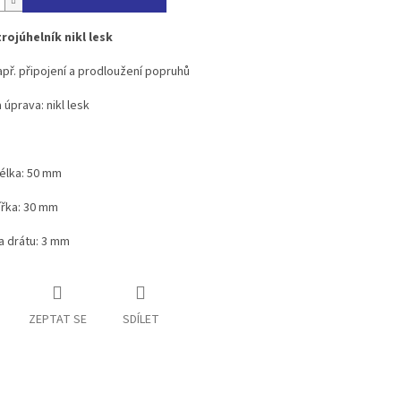
rojúhelník nikl lesk
např. připojení a prodloužení popruhů
 úprava: nikl lesk
:
 délka: 50 mm
šířka: 30 mm
a drátu: 3 mm
ZEPTAT SE
SDÍLET