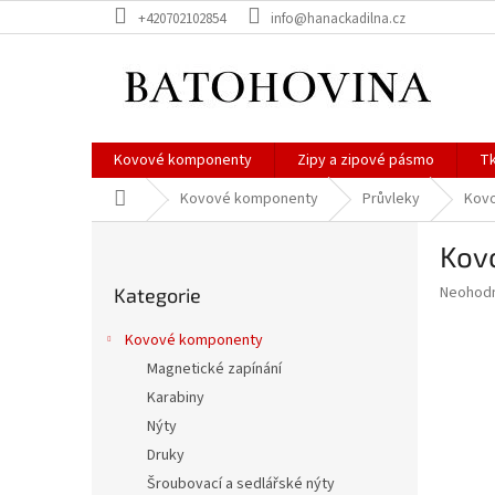
Přejít
+420702102854
info@hanackadilna.cz
na
obsah
Kovové komponenty
Zipy a zipové pásmo
Tk
Domů
Kovové komponenty
Průvleky
Kovo
P
Kovo
o
Přeskočit
s
Průměr
Neohod
Kategorie
kategorie
t
hodnoce
r
produkt
Kovové komponenty
a
je
Magnetické zapínání
0,0
n
z
Karabiny
n
5
í
Nýty
hvězdič
p
Druky
a
Šroubovací a sedlářské nýty