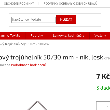
OBCHODNÍ PODMÍNKY
PODMÍNKY OCHRANY OSOBNÍCH ÚDAJŮ
HLEDAT
aniny, Textilie
Popruhy
Lemovky, kedr, šňůry
Výztuhy
vý trojúhelník 50/30 mm - nikl lesk
vý trojúhelník 50/30 mm - nikl lesk
K73
né
noceno
Podrobnosti hodnocení
ní
7 Kč
u
Měrná
Skla
cena:
ek.