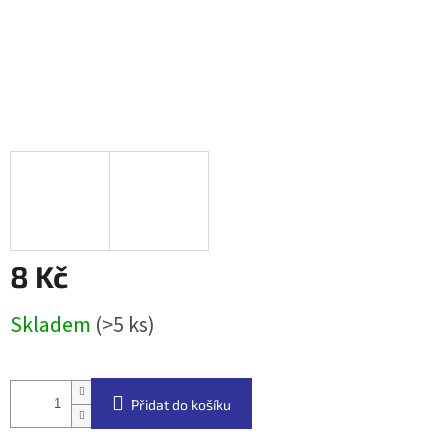
8 Kč
Měrná
Skladem
(>5 ks)
cena:
Přidat do košíku