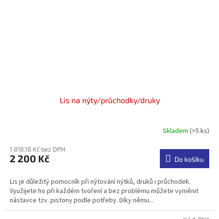
Lis na nýty/průchodky/druky
Skladem
(>5 ks)
Průměrné
hodnocení
1 818,18 Kč bez DPH
produktu
2 200 Kč
je
Do košíku
3,5
z
Lis je důležitý pomocník při nýtování nýtků, druků i průchodek.
5
Využijete ho při každém tvoření a bez problému můžete vyměnit
hvězdiček.
nástavce tzv. pistony podle potřeby. Díky němu...