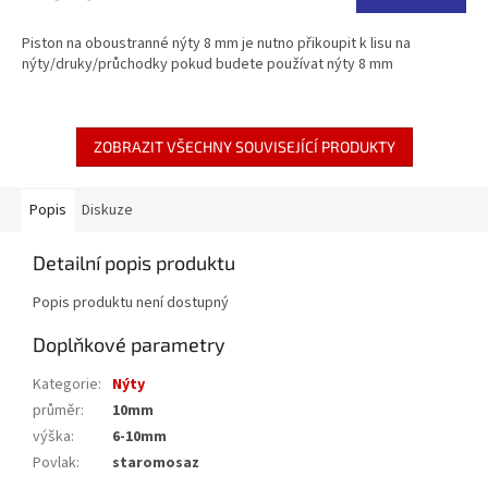
5,0
z
Piston na oboustranné nýty 8 mm je nutno přikoupit k lisu na
5
nýty/druky/průchodky pokud budete používat nýty 8 mm
hvězdiček.
ZOBRAZIT VŠECHNY SOUVISEJÍCÍ PRODUKTY
Popis
Diskuze
Detailní popis produktu
Popis produktu není dostupný
Doplňkové parametry
Kategorie
:
Nýty
průměr
:
10mm
výška
:
6-10mm
Povlak
:
staromosaz