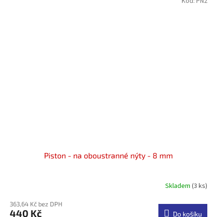
Kód:
PN2
Piston - na oboustranné nýty - 8 mm
Skladem
(3 ks)
Průměrné
hodnocení
363,64 Kč bez DPH
produktu
440 Kč
je
Do košíku